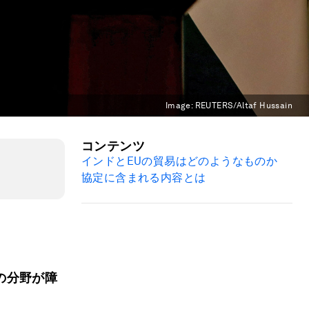
Image:
REUTERS/Altaf Hussain
コンテンツ
インドとEUの貿易はどのようなものか
協定に含まれる内容とは
の分野が障