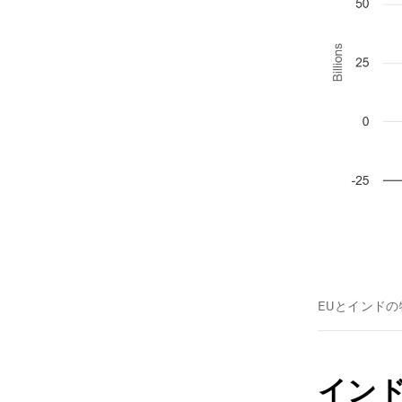
EUとインド
イン