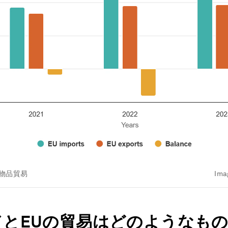
の物品貿易
Ima
ドとEUの貿易はどのようなも