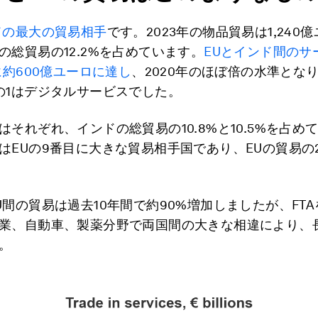
ドの最大の貿易相手
です。2023年の物品貿易は1,240
の総貿易の12.2%を占めています。
EUとインド間のサ
に約600億ユーロに達し
、2020年のほぼ倍の水準とな
の1はデジタルサービスでした。
はそれぞれ、インドの総貿易の10.8%と10.5%を占め
はEUの9番目に大きな貿易相手国であり、EUの貿易の2
U間の貿易は過去10年間で約90%増加しましたが、FT
業、自動車、製薬分野で両国間の大きな相違により、
。