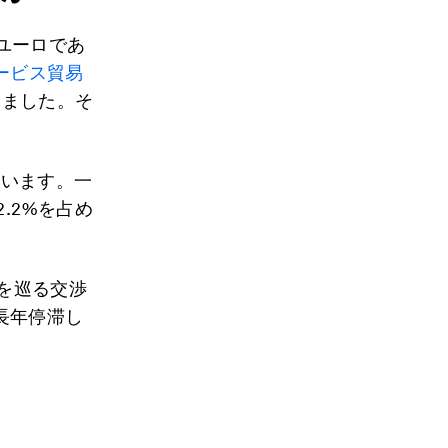
億ユーロであ
ービス貿易
りました。そ
ています。一
.2%を占め
Aを巡る交渉
長年停滞し