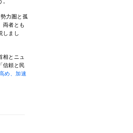
う。
「勢力圏と孤
、両者とも
説しまし
首相とニュ
「信頼と民
を高め、加速