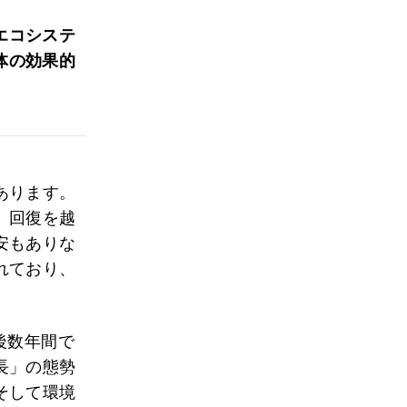
エコシステ
体の効果的
あります。
、回復を越
安もありな
れており、
後数年間で
長」の態勢
そして環境