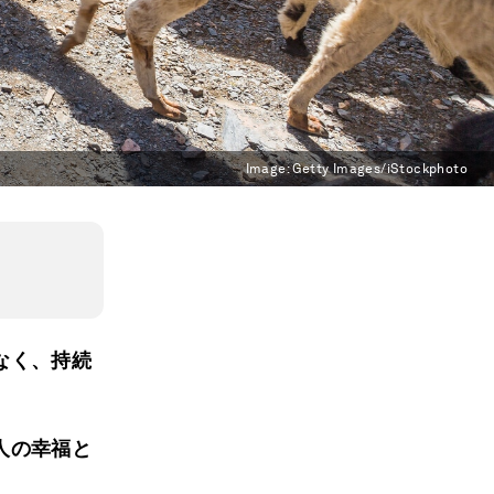
Image:
Getty Images/iStockphoto
なく、持続
人の幸福と