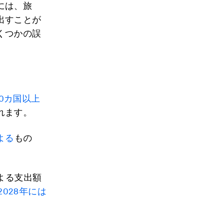
には、旅
出すことが
くつかの誤
40カ国以上
れます。
よる
もの
よる支出額
2028年には