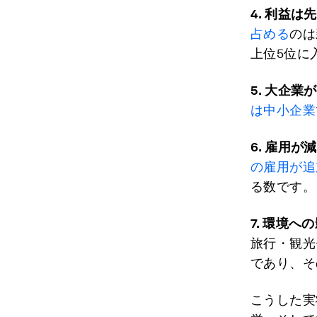
4.
利益は先
占める
のは
上位5位に
5.
大企業が
は中小企業
6.
雇用が減
の雇用が追
る数です。
7.
環境への
旅行・観光
であり、そ
こうした実