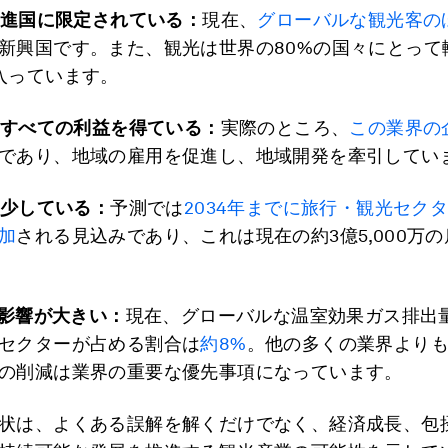
進国に限定されている：
現在、
グローバルな観光客の
新興国です。また、観光は世界の80%の国々にとって
入っています。
すべての利益を得ている：
実際のところ、
この業界の
であり、地域の雇用を促進し、地域開発を牽引してい
少している：
予測では
2034年までに旅行・観光セクタ
加
される見込みであり、これは現在の約3億5,000万
影響が大きい：
現在、グローバルな温室効果ガス排出
セクターが占める割合は
約8%
。他の多くの業界より
の削減は業界の重要な優先事項になっています。
状は、よくある誤解を解くだけでなく、経済成長、包