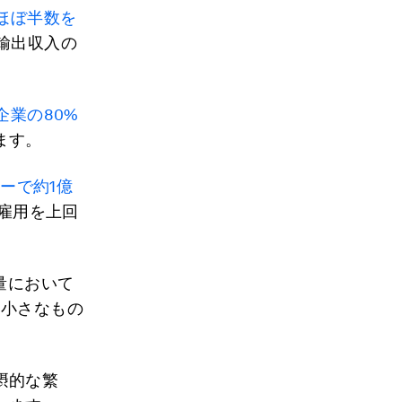
ほぼ半数を
輸出収入の
企業の80%
ます。
ーで約1億
の雇用を上回
量において
も小さなもの
摂的な繁