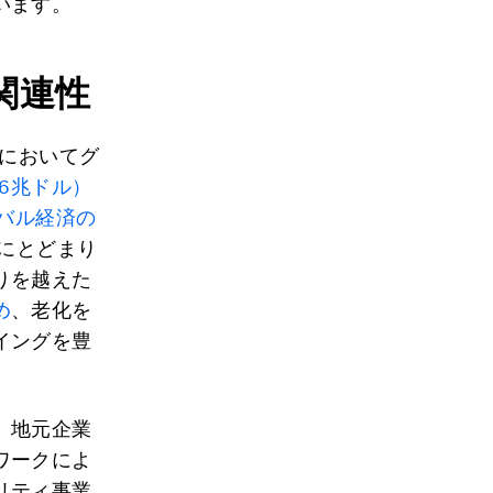
います。
関連性
年においてグ
（16兆ドル）
ーバル経済の
にとどまり
りを越えた
め
、老化を
イングを豊
、地元企業
ワークによ
リティ事業