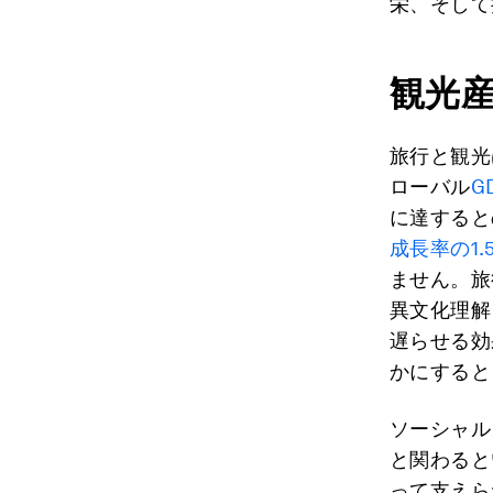
栄、そして
観光
旅行と観光
ローバル
G
に達すると
成長率の1.
ません。旅
異文化理解
遅らせる効
かにすると
ソーシャル
と関わると
って支えら