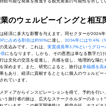
持続可能な発展を推進する観光産業の可能性を示して
産業のウェルビーイングと相互
は経済に多大な影響を与えます。同セクターが2024
DPに占める割合は約10%
に達し、
2034年には11.4%
の見込みです。これは、
実質成長率3.7%というグロ
5倍
にもなります。しかも、その恩恵は単なる数字だけ
行は文化の交流を促進し、共感を促し、地理的な隔た
を深めます。また、研究によると、旅行は
幸福感を高
果もあり、経済に貢献するとともに個人のウェルビー
されています。
メディアからインスピレーションを得て、予約を行い
いう旅行者の旅は、広大なステークホルダーのネット
れています。この相互関連性は、航空会社、ホスピタ