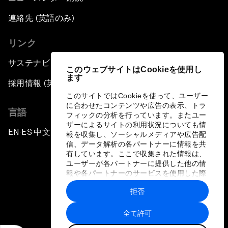
連絡先 (英語のみ)
リンク
サステナビリティへの取り組み
このウェブサイトはCookieを使用し
ます
採用情報 (英語のみ)
このサイトではCookieを使って、ユーザー
に合わせたコンテンツや広告の表示、トラ
言語
フィックの分析を行っています。またユー
ザーによるサイトの利用状況についても情
EN
ES
中文
日本語
▪
▪
▪
報を収集し、ソーシャルメディアや広告配
信、データ解析の各パートナーに情報を共
有しています。ここで収集された情報は、
ユーザーが各パートナーに提供した他の情
報や各パートナーのサービスを使用した際
に収集された情報と組み合わされ、各パー
拒否
トナーによって使用されることがありま
プライバシーポリシーと利用規約
す。
全て許可
サイトマップ