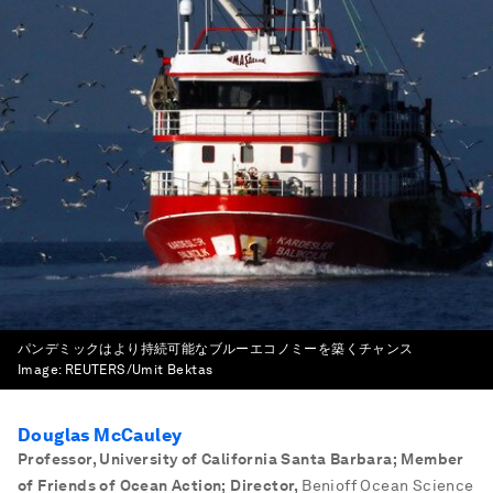
パンデミックはより持続可能なブルーエコノミーを築くチャンス
Image:
REUTERS/Umit Bektas
Douglas McCauley
Professor, University of California Santa Barbara; Member
of Friends of Ocean Action; Director
,
Benioff Ocean Science