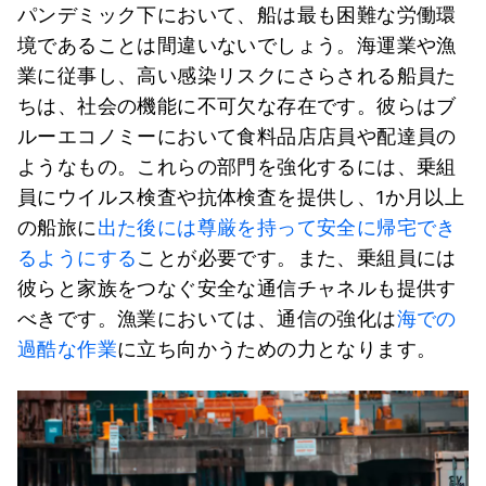
パンデミック下において、船は最も困難な労働環
境であることは間違いないでしょう。海運業や漁
業に従事し、高い感染リスクにさらされる船員た
ちは、社会の機能に不可欠な存在です。彼らはブ
ルーエコノミーにおいて食料品店店員や配達員の
ようなもの。これらの部門を強化するには、乗組
員にウイルス検査や抗体検査を提供し、1か月以上
の船旅に
出た後には尊厳を持って安全に帰宅でき
るようにする
ことが必要です。また、乗組員には
彼らと家族をつなぐ安全な通信チャネルも提供す
べきです。漁業においては、通信の強化は
海での
過酷な作業
に立ち向かうための力となります。