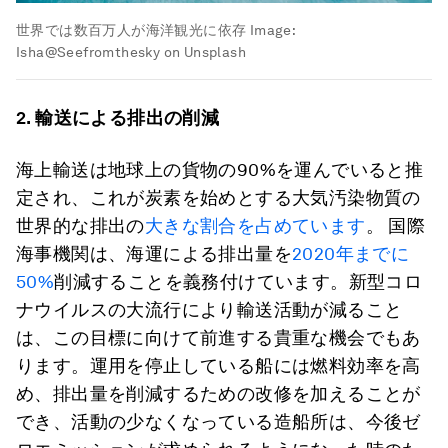
世界では数百万人が海洋観光に依存
Image:
Isha@Seefromthesky on Unsplash
2.
輸送による排出の削減
海上輸送は地球上の貨物の90%を運んでいると推
定され、これが炭素を始めとする大気汚染物質の
世界的な排出の
大きな割合を占めています
。 国際
海事機関は、海運による排出量を
2020年までに
50%
削減することを義務付けています。新型コロ
ナウイルスの大流行により輸送活動が減ること
は、この目標に向けて前進する貴重な機会でもあ
ります。運用を停止している船には燃料効率を高
め、排出量を削減するための改修を加えることが
でき、活動の少なくなっている造船所は、今後ゼ