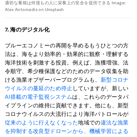
適切な養殖は何億もの人に栄養上の安全を提供できる
Image:
Alex Antoniadis on Unsplash
7.
海のデジタル化
ブルーエコノミーの再開を早めるもうひとつの方
法は、海をより効率的・効果的に観察・理解する
海洋技術を刺激する投資。例えば、漁獲増強、法
令順守、希少種保護などのためのデータ収集を助
ける漁業オブザーバープログラムも、
新型コロナ
ウイルスの蔓延のため停止
していますが、新しい
AI搭載の電子監視システム
は、これらのデータパ
イプラインの維持に貢献できます。他にも、新型
コロナウイルスの大流行により海洋パトロールが
従来のように行えなくなった
地域での
違法な漁業
を抑制する改良型ドローンから、機械学習による