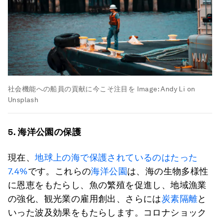
社会機能への船員の貢献に今こそ注目を
Image:
Andy Li on
Unsplash
5.
海洋公園の保護
現在、
地球上の海で保護されているのはたった
7.4%
です。これらの
海洋公園
は、海の生物多様性
に恩恵をもたらし、魚の繁殖を促進し、地域漁業
の強化、観光業の雇用創出、さらには
炭素隔離
と
いった波及効果をもたらします。コロナショック