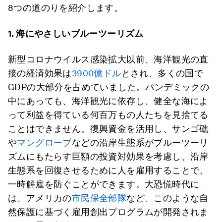
8つの道のりを紹介します。
1.
海にやさしいブルーツーリズム
新型コロナウイルス感染拡大以前、海洋観光の直
接の経済効果は
3900億ドル
とされ、多くの国で
GDPの大部分を占めていました。パンデミックの
中にあっても、海洋観光に依存し、健全な海によ
って利益を得ている何百万もの人たちを見捨てる
ことはできません。復興資金を活用し、サンゴ礁
や
マングローブ
などの沿岸生態系がブルーツーリ
ズムにもたらす巨額の投資対効果を考慮し、沿岸
生態系を回復させるために人を雇用することで、
一時解雇を防ぐことができます。大恐慌時代に
は、アメリカの
市民保全部隊
など、このような自
然保護に基づく雇用創出プログラムが開発されま