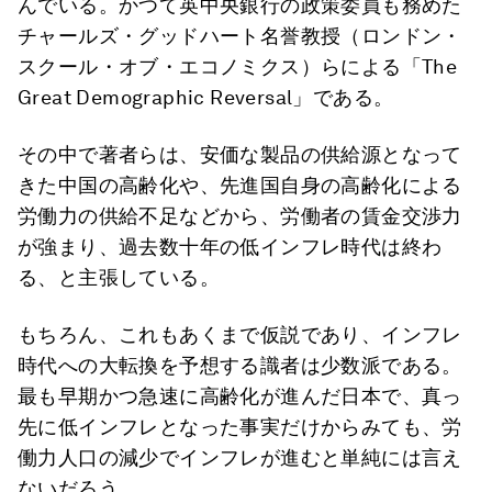
んでいる。かつて英中央銀行の政策委員も務めた
チャールズ・グッドハート名誉教授（ロンドン・
スクール・オブ・エコノミクス）らによる「The
Great Demographic Reversal」である。
その中で著者らは、安価な製品の供給源となって
きた中国の高齢化や、先進国自身の高齢化による
労働力の供給不足などから、労働者の賃金交渉力
が強まり、過去数十年の低インフレ時代は終わ
る、と主張している。
もちろん、これもあくまで仮説であり、インフレ
時代への大転換を予想する識者は少数派である。
最も早期かつ急速に高齢化が進んだ日本で、真っ
先に低インフレとなった事実だけからみても、労
働力人口の減少でインフレが進むと単純には言え
ないだろう。