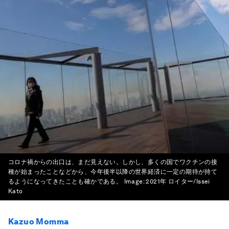
コロナ禍からの出口は、まだ見えない。しかし、多くの国でワクチンの接
種が始まったことなどから、今年後半以降の世界経済に一定の期待が持て
るようになってきたことも確かである。
Image:
2021年 ロイター/Issei
Kato
Kazuo Momma