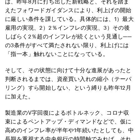
は、昨年8月に打ち出した新戦略と、それを踏ま
えたフォワードガイダンスにより、利上げの開始
に厳しい条件を課している。具体的には、1）最大
雇用の実現、2）2％インフレの実現、3）その後
しばらく2％超のインフレが続くという見通し──
の3条件がすべて満たされない限り、利上げには
「指一本」触れないことになっている。
そして、その状態に向けて十分な進展があったと
判断されるまでは、資産買い入れの縮小（テーパ
リング）すら開始しない、という縛りも昨年12月
に加えた。
製造業のV字回復によるボトルネック、コロナ収
束によるペントアップ・ディマンドなどで、仮に
高めのインフレ率が半年や1年続いたとしても、中
長期を重視する中央銀行の時間軸でみれば、それ