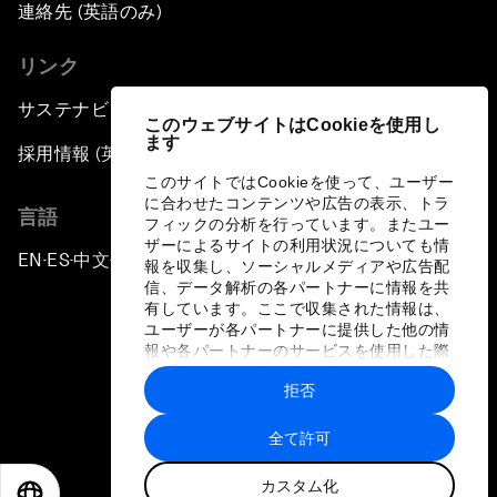
連絡先 (英語のみ)
リンク
サステナビリティへの取り組み
このウェブサイトはCookieを使用し
ます
採用情報 (英語のみ)
このサイトではCookieを使って、ユーザー
に合わせたコンテンツや広告の表示、トラ
言語
フィックの分析を行っています。またユー
ザーによるサイトの利用状況についても情
EN
ES
中文
日本語
▪
▪
▪
報を収集し、ソーシャルメディアや広告配
信、データ解析の各パートナーに情報を共
有しています。ここで収集された情報は、
ユーザーが各パートナーに提供した他の情
報や各パートナーのサービスを使用した際
に収集された情報と組み合わされ、各パー
拒否
トナーによって使用されることがありま
プライバシーポリシーと利用規約
す。
全て許可
サイトマップ
カスタム化
©
2026
世界経済フォーラム
EN
ES
中文
日本語