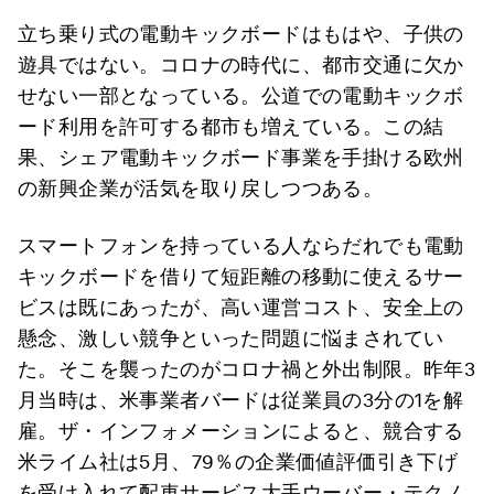
立ち乗り式の電動キックボードはもはや、子供の
遊具ではない。コロナの時代に、都市交通に欠か
せない一部となっている。公道での電動キックボ
ード利用を許可する都市も増えている。この結
果、シェア電動キックボード事業を手掛ける欧州
の新興企業が活気を取り戻しつつある。
スマートフォンを持っている人ならだれでも電動
キックボードを借りて短距離の移動に使えるサー
ビスは既にあったが、高い運営コスト、安全上の
懸念、激しい競争といった問題に悩まされてい
た。そこを襲ったのがコロナ禍と外出制限。昨年3
月当時は、米事業者バードは従業員の3分の1を解
雇。ザ・インフォメーションによると、競合する
米ライム社は5月、79％の企業価値評価引き下げ
を受け入れて配車サービス大手ウーバー・テクノ