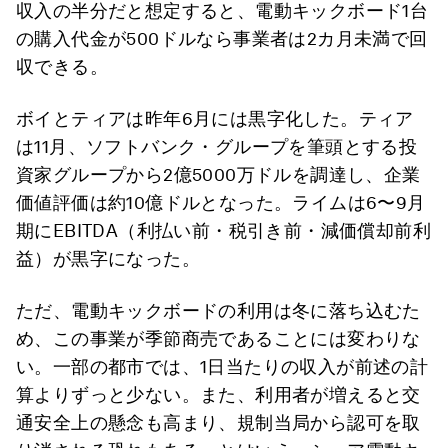
収入の半分だと想定すると、電動キックボード1台
の購入代金が500ドルなら事業者は2カ月未満で回
収できる。
ボイとティアは昨年6月には黒字化した。ティア
は11月、ソフトバンク・グループを筆頭とする投
資家グループから2億5000万ドルを調達し、企業
価値評価は約10億ドルとなった。ライムは6〜9月
期にEBITDA（利払い前・税引き前・減価償却前利
益）が黒字になった。
ただ、電動キックボードの利用は冬に落ち込むた
め、この事業が季節商売であることには変わりな
い。一部の都市では、1日当たりの収入が前述の計
算よりずっと少ない。また、利用者が増えると交
通安全上の懸念も高まり、規制当局から認可を取