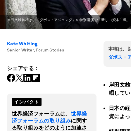
岸田文雄首相は、「ダボス・アジェンダ」の特別講演で「新しい資本主義」
Kate Whiting
本稿は、
Senior Writer
,
Forum Stories
ダボス・
シェアする：
岸田文雄
唱してい
インパクト
日本の経
世界経済フォーラムは、
世界経
資によっ
済フォーラムの取り組み
に関す
る取り組みをどのように加速さ