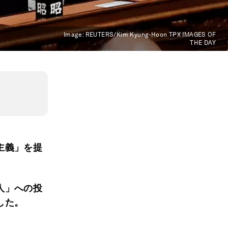
Image:
REUTERS/Kim Kyung-Hoon TPX IMAGES OF
THE DAY
主義」を提
人」への投
した。