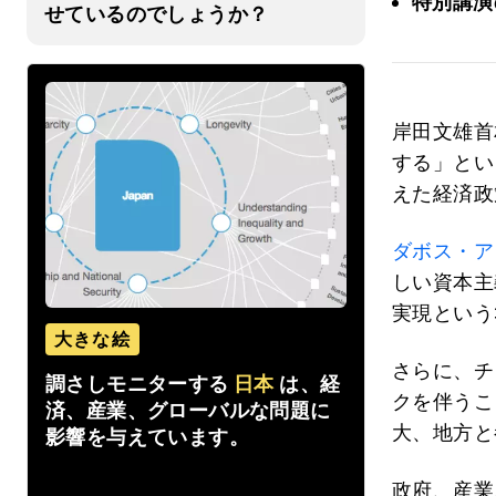
特別講演
せているのでしょうか？
岸田文雄首
する」とい
えた経済政
ダボス・ア
しい資本主
実現という
大きな絵
さらに、チ
調さしモニターする
日本
は、経
クを伴うこ
済、産業、グローバルな問題に
大、地方と
影響を与えています。
政府、産業