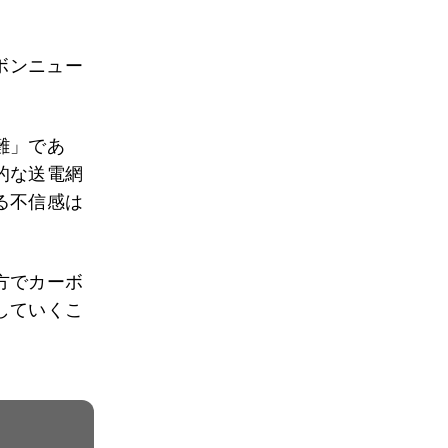
ーボンニュー
難」であ
的な送電網
る不信感は
方でカーボ
していくこ