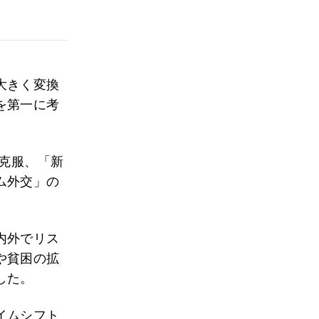
大きく変換
を第一に考
克服、「新
ム外交」の
内外でリス
や貧困の拡
した。
イムシフト