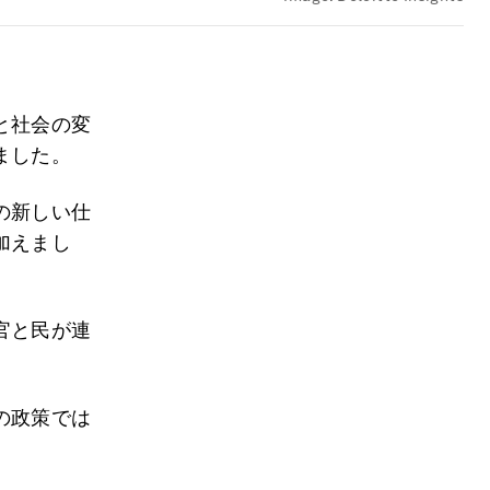
と社会の変
ました。
の新しい仕
加えまし
官と民が連
の政策では