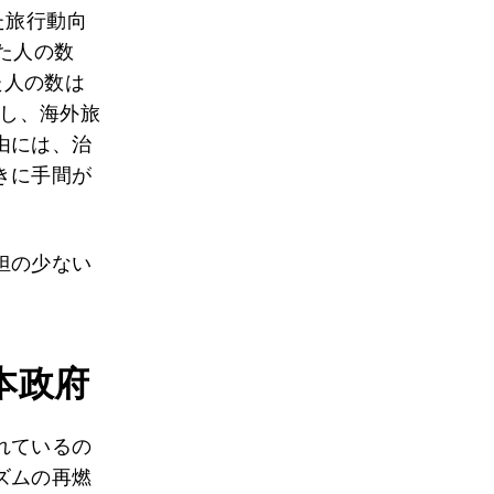
た旅行動向
た人の数
た人の数は
し、海外旅
由には、治
きに手間が
担の少ない
本政府
れているの
ズムの再燃