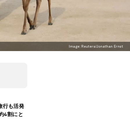
Image:
Reuters/Jonathan Ernst
旅行も活発
約4割にと