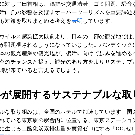
に対し岸田首相は、混雑や交通渋滞、ゴミ問題、騒音
活に負の影響を及ぼすオーバーツーリズムを重要課題
も対策を取りまとめる考えを
表明
しています。
ウイルス感染拡大以前より、日本の一部の観光地では
が問題視されるようになっていました。パンデミック
本の観光産業や観光地が、復活に向けて歩みを進める
革のチャンスと捉え、観光のあり方をよりサステナブ
時が来ていると言えるでしょう。
ルが展開するサステナブルな取
ルな取り組みは、全国のホテルで加速しています。国
れている東京駅の駅舎内に位置する、東京ステーショ
に生じる二酸化炭素排出量を実質ゼロにする「CO₂ゼロ