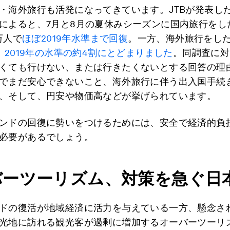
・海外旅行も活発になってきています。JTBが発表し
によると、7月と8月の夏休みシーズンに国内旅行をし
0万人で
ほぼ2019年水準まで回復
。一方、海外旅行をし
、
2019年の水準の約4割にとどまりました
。同調査に対
くても行けない、または行きたくないとする回答の理
でまだ安心できないこと、海外旅行に伴う出入国手続
、そして、円安や物価高などが挙げられています。
ンドの回復に勢いをつけるためには、安全で経済的負
必要があるでしょう。
バーツーリズム、対策を急ぐ日
ドの復活が地域経済に活力を与えている一方、懸念さ
光地に訪れる観光客が過剰に増加するオーバーツーリ