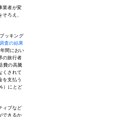
事業者が変
をそろえ、
、ブッキング
調査の結果
1年間におい
界の旅行者
活費の高騰
なくされて
金を支払う
%）にとど
ティブなど
ができるか