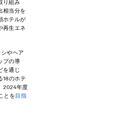
取り組み
出相当分を
額ホテルが
や再生エネ
ラシやヘア
ップの導
どを通じ
18のホテ
2024年度
ことを
目指