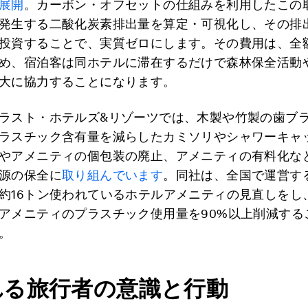
展開
。カーボン・オフセットの仕組みを利用したこの
発生する二酸化炭素排出量を算定・可視化し、その排
投資することで、実質ゼロにします。その費用は、全
め、宿泊客は同ホテルに滞在するだけで森林保全活動
大に協力することになります。
ラスト・ホテルズ&リゾーツでは、木製や竹製の歯ブ
ラスチック含有量を減らしたカミソリやシャワーキャ
やアメニティの個包装の廃止、アメニティの有料化な
源の保全に
取り組んでいます
。同社は、全国で運営する
約16トン使われているホテルアメニティの見直しをし、
アメニティのプラスチック使用量を90%以上削減する
。
れる旅行者の意識と行動