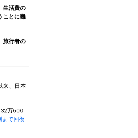
、生活費の
うことに難
、旅行者の
以来、日本
2万600
8割まで回復