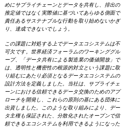
めにサプライチェーンとデータを共有し、排出の
推定値ではなく実際値に基づいてあらゆる側面で
責任あるサステナブルな行動を取り始めないかぎ
り、達成できないでしょう。
この課題に対処する上でデータエコシステムは不
可欠です。世界経済フォーラムのワーキンググル
ープ、「データ共有による製造業の価値開放」で
は、透明性と機密性の根源的対立という課題に取
り組むにあたり必須となるデータエコシステムの
設計方法を定義しました。当社は、サプライチェ
ーンにおける信頼できるデータ交換のためのアプ
ローチを開発し、これらの原則の基にある団体に
出資しました。このような取り組みにより、デー
タ主権も保証された、分散化されたオープンで信
頼できるエコシステムを利用できるようになった