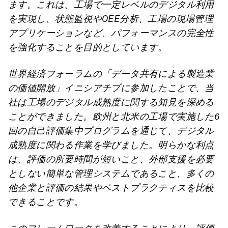
ます。これは、工場で一定レベルのデジタル利用
を実現し、状態監視やOEE分析、工場の現場管理
アプリケーションなど、パフォーマンスの完全性
を強化することを目的としています。
世界経済フォーラムの「データ共有による製造業
の価値開放」イニシアチブに参加したことで、当
社は工場のデジタル成熟度に関する知見を深める
ことができました。欧州と北米の工場で実施した6
回の自己評価集中プログラムを通じて、デジタル
成熟度に関わる作業を学びました。明らかな利点
は、評価の所要時間が短いこと、外部支援を必要
としない簡単な管理システムであること、多くの
他企業と評価の結果やベストプラクティスを比較
できることです。