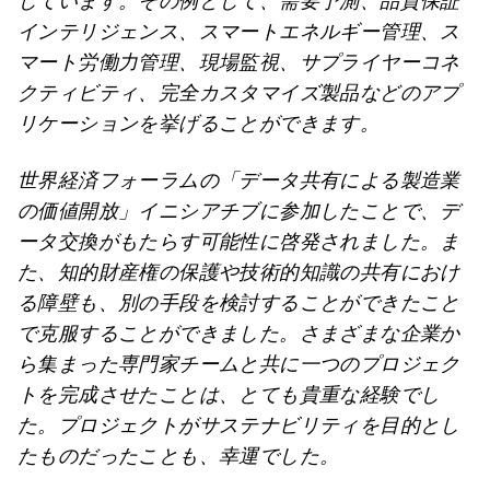
しています。その例として、需要予測、品質保証
インテリジェンス、スマートエネルギー管理、ス
マート労働力管理、現場監視、サプライヤーコネ
クティビティ、完全カスタマイズ製品などのアプ
リケーションを挙げることができます。
世界経済フォーラムの「データ共有による製造業
の価値開放」イニシアチブに参加したことで、デ
ータ交換がもたらす可能性に啓発されました。ま
た、知的財産権の保護や技術的知識の共有におけ
る障壁も、別の手段を検討することができたこと
で克服することができました。さまざまな企業か
ら集まった専門家チームと共に一つのプロジェク
トを完成させたことは、とても貴重な経験でし
た。プロジェクトがサステナビリティを目的とし
たものだったことも、幸運でした。