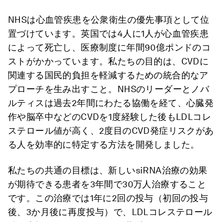
NHSは心血管疾患を公衆衛生の優先事項として位
置づけています。英国では4人に1人が心血管疾患
によって死亡し、医療制度に年間90億ポンドのコ
ストがかかっています。私たちの目的は、CVDに
関連する国民的負担を軽減するための統合的なア
プローチを生み出すこと。NHSのリーダーとノバ
ルティスは過去2年間にわたる協働を経て、心臓発
作や脳卒中などのCVDを1度経験した後もLDLコレ
ステロール値が高く、2度目のCVD発症リスクがあ
る人を効率的に特定する方法を開発しました。
私たちの共通の目標は、新しいsiRNA治療の効果
が期待できる患者を3年間で30万人治療すること
です。この治療では1年に2回の投与（初回の投与
後、3か月後に再度投与）で、LDLコレステロール