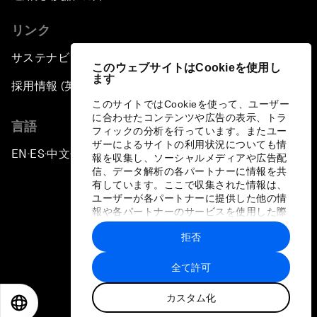
リンク
サステナビリティへの取り組み
このウェブサイトはCookieを使用し
ます
採用情報 (英語のみ)
このサイトではCookieを使って、ユーザー
に合わせたコンテンツや広告の表示、トラ
言語
フィックの分析を行っています。またユー
ザーによるサイトの利用状況についても情
EN
ES
中文
日本語
▪
▪
▪
報を収集し、ソーシャルメディアや広告配
信、データ解析の各パートナーに情報を共
有しています。ここで収集された情報は、
ユーザーが各パートナーに提供した他の情
報や各パートナーのサービスを使用した際
に収集された情報と組み合わされ、各パー
拒否
トナーによって使用されることがありま
プライバシーポリシーと利用規約
す。
全て許可
サイトマップ
カスタム化
©
2026
世界経済フォーラム
EN
ES
中文
日本語