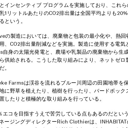
とインセンティブ プログラムを実施しており、これら
乳1リットルあたりのCO2排出量は全国平均よりも20
るという。
Reserveの製造においては、廃棄物と包装の最小化や、熱
用、CO2排出量削減などを実施。製造に使用する電気
Farms自身の太陽光発電と、農場や乳製品の廃棄物から生
ら供給される。こうした取り組みにより、ネットゼロ
だ。
yke Farmsは渓谷を流れるブルー川周辺の田園地帯を
地に野草を植えたり、植樹を行ったり、バードボック
置したりと積極的な取り組みを行っている。
0％エコを目指すうえで苦労している点もあるのだという。
ネージングディレクターRich Clothierは、INHABITA