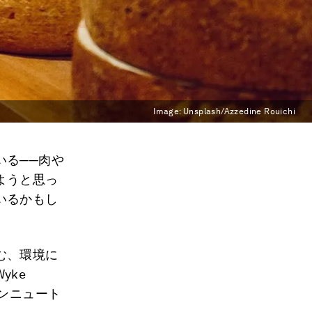
Image:
Unsplash/Azzedine Rouichi
いる──肉や
ようと思っ
いるかもし
む、環境に
yke
カーボンニュート