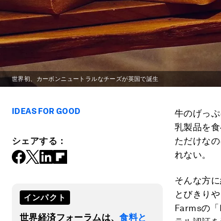
世界初、カーボンニュートラルなチーズが英国で誕生
IDEAS FOR GOOD
牛のげっぷ
乳製品を食
シェアする：
ただけなの
れない。
そんな方に
とびきりや
インパクト
Farmsの「
世界経済フォーラムは、
食料と