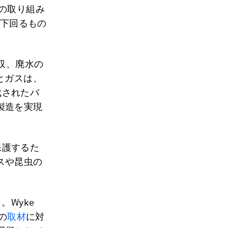
の取り組み
%下回るもの
回収、廃水の
とガスは、
成されたバ
製造を実現
保護するた
スや昆虫の
Wyke
Tの
取材
に対