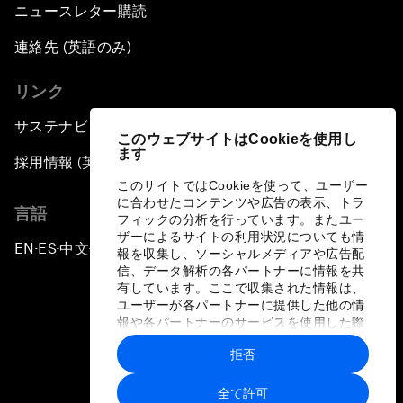
ニュースレター購読
連絡先 (英語のみ)
リンク
サステナビリティへの取り組み
このウェブサイトはCookieを使用し
ます
採用情報 (英語のみ)
このサイトではCookieを使って、ユーザー
に合わせたコンテンツや広告の表示、トラ
言語
フィックの分析を行っています。またユー
ザーによるサイトの利用状況についても情
EN
ES
中文
日本語
▪
▪
▪
報を収集し、ソーシャルメディアや広告配
信、データ解析の各パートナーに情報を共
有しています。ここで収集された情報は、
ユーザーが各パートナーに提供した他の情
報や各パートナーのサービスを使用した際
に収集された情報と組み合わされ、各パー
拒否
トナーによって使用されることがありま
プライバシーポリシーと利用規約
す。
全て許可