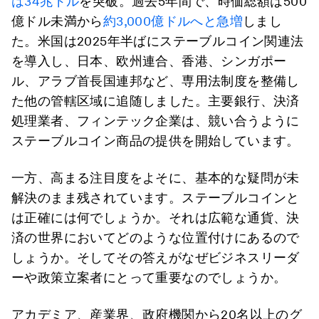
は34兆ドル
を突破。過去5年間で、時価総額は500
億ドル未満から
約3,000億ドルへと急増
しまし
た。米国は2025年半ばにステーブルコイン関連法
を導入し、日本、欧州連合、香港、シンガポー
ル、アラブ首長国連邦など、専用法制度を整備し
た他の管轄区域に追随しました。主要銀行、決済
処理業者、フィンテック企業は、競い合うように
ステーブルコイン商品の提供を開始しています。
一方、高まる注目度をよそに、基本的な疑問が未
解決のまま残されています。ステーブルコインと
は正確には何でしょうか。それは広範な通貨、決
済の世界においてどのような位置付けにあるので
しょうか。そしてその答えがなぜビジネスリーダ
ーや政策立案者にとって重要なのでしょうか。
アカデミア、産業界、政府機関から20名以上のグ