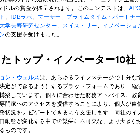
ダドルの賞金が贈呈されます。このコンテストは、
AP
ト
、
IDBラボ
、
マーサー
、
プライムタイム・パートナ
大学長寿研究センター
、
スイス・リー
、
イノベーショ
ン
の支援を受けました。
したトップ・イノベーター
10
社
ョン・ウェルス
は、あらゆるライフステージで十分な
決定ができるようにするプラットフォームであり、経
構築しています。個々に合わせた財務アドバイス、教
専門家へのアクセスを提供することにより、個人が自
務状況をナビゲートできるよう支援します。同社のイ
口動態が変化する中での繁栄に不可欠な、より大きな
るものです。