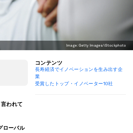
Image:
Getty Images/iStockphoto
コンテンツ
長寿経済でイノベーションを生み出す企
業
受賞したトップ・イノベーター
10
社
と言われて
グローバル