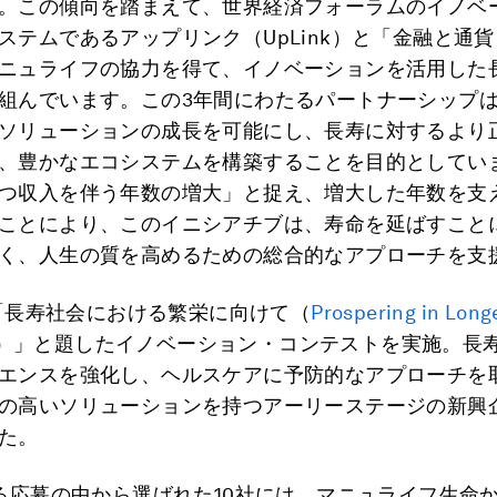
。この傾向を踏まえて、世界経済フォーラムのイノベ
ステムであるアップリンク（UpLink）と「金融と通
ニュライフの協力を得て、イノベーションを活用した
組んでいます。この3年間にわたるパートナーシップ
ソリューションの成長を可能にし、長寿に対するより
、豊かなエコシステムを構築することを目的としてい
つ収入を伴う年数の増大」と捉え、増大した年数を支
ことにより、このイニシアチブは、寿命を延ばすこと
く、人生の質を高めるための総合的なアプローチを支
kは「長寿社会における繁栄に向けて（
Prospering in Long
）」と題したイノベーション・コンテストを実施。長
エンスを強化し、ヘルスケアに予防的なアプローチを
の高いソリューションを持つアーリーステージの新興企
た。
える応募の中から選ばれた10社には、マニュライフ生命