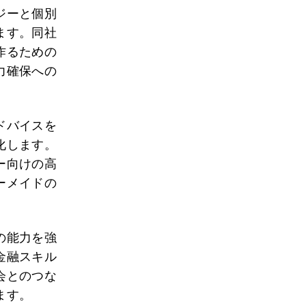
ジーと個別
ます。同社
作るための
力確保への
ドバイスを
化します。
ー向けの高
ーメイドの
の能力を強
金融スキル
会とのつな
ます。