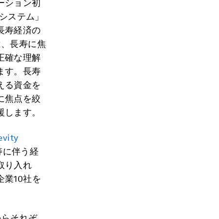
ーション初
貨システム」
長寿経済の
は、長寿に焦
正確な理解
ます。長寿
える資金を
に焦点を絞
援します。
evity
寿に伴う経
取り入れ
業10社を
からそれぞ