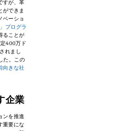
ですが、革
とができま
ノベーショ
0」プログラ
得ることが
定400万ド
出されまし
した。この
前向きな社
。
す企業
ョンを推進
す重要にな