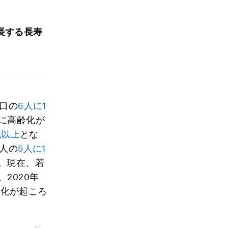
長する長寿
人口の
6人に1
に高齢化が
歳以上
とな
カ人の
5人に1
。現在、若
2020年
変化が起ころ