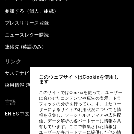
参加する（個人、組織）
プレスリリース登録
ニュースレター購読
連絡先 (英語のみ)
リンク
サステナビリティへの取り組み
このウェブサイトはCookieを使用し
ます
採用情報 (英語のみ)
このサイトではCookieを使って、ユーザー
に合わせたコンテンツや広告の表示、トラ
言語
フィックの分析を行っています。またユー
ザーによるサイトの利用状況についても情
EN
ES
中文
日本語
▪
▪
▪
報を収集し、ソーシャルメディアや広告配
信、データ解析の各パートナーに情報を共
有しています。ここで収集された情報は、
ユーザーが各パートナーに提供した他の情