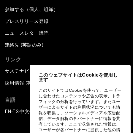
参加する（個人、組織）
プレスリリース登録
ニュースレター購読
連絡先 (英語のみ)
リンク
サステナビリティへの取り組み
このウェブサイトはCookieを使用し
ます
採用情報 (英語のみ)
このサイトではCookieを使って、ユーザー
に合わせたコンテンツや広告の表示、トラ
言語
フィックの分析を行っています。またユー
ザーによるサイトの利用状況についても情
EN
ES
中文
日本語
▪
▪
▪
報を収集し、ソーシャルメディアや広告配
信、データ解析の各パートナーに情報を共
有しています。ここで収集された情報は、
ユーザーが各パートナーに提供した他の情