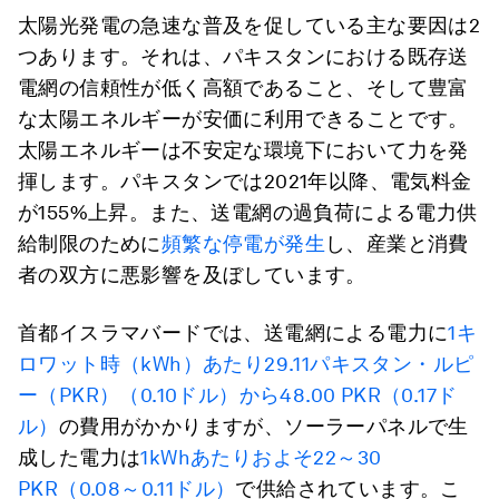
太陽光発電の急速な普及を促している主な要因は2
つあります。それは、パキスタンにおける既存送
電網の信頼性が低く高額であること、そして豊富
な太陽エネルギーが安価に利用できることです。
太陽エネルギーは不安定な環境下において力を発
揮します。パキスタンでは2021年以降、電気料金
が155%上昇。また、送電網の過負荷による電力供
給制限のために
頻繁な停電が発生
し、産業と消費
者の双方に悪影響を及ぼしています。
首都イスラマバードでは、送電網による電力に
1キ
ロワット時（kWh）あたり29.11パキスタン・ルピ
ー（PKR）（0.10ドル）から48.00 PKR（0.17ド
ル）
の費用がかかりますが、ソーラーパネルで生
成した電力は
1kWhあたりおよそ22～30
PKR（0.08～0.11ドル）
で供給されています。こ