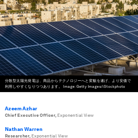
分散型太陽光発電は、商品からテクノロジーへと変貌を遂げ、より安価で
利用しやすくなりつつあります。
Image:
Getty Images/iStockphoto
Azeem Azhar
Chief Executive Officer
,
Exponential View
Nathan Warren
Researcher
,
Exponential View