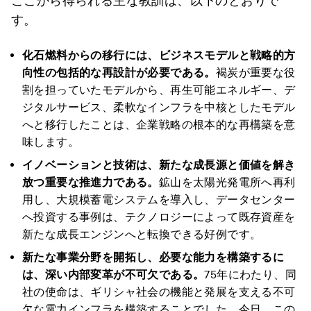
ここから得られる主な教訓は、以下のとおりで
す。
化石燃料からの移行には、ビジネスモデルと戦略的方
向性の包括的な再設計が必要である。
褐炭が重要な役
割を担っていたモデルから、再生可能エネルギー、デ
ジタルサービス、柔軟なインフラを中核としたモデル
へと移行したことは、企業戦略の根本的な再構築を意
味します。
イノベーションと技術は、新たな成長源と価値を解き
放つ重要な推進力である。
鉱山を太陽光発電所へ再利
用し、大規模蓄電システムを導入し、データセンター
へ投資する事例は、テクノロジーによって既存資産を
新たな成長エンジンへと転換できる好例です。
新たな事業分野を開拓し、必要な能力を構築するに
は、深い内部変革が不可欠である。
75年にわたり、同
社の使命は、ギリシャ社会の機能と発展を支える不可
欠な電力インフラを構築することでした。今日、この