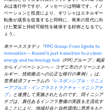
みは進行中ですが、メッセージは明確です。イノ
ベーションと投資により、ギリシャはエネルギー
転換が成長を促進すると同時に、将来の世代に向
けた繁栄と持続可能性を確保する好例となるでし
ょう。
本ケーススタディ『
PPC Group:
From lignite to
innovation — Kozani’s just transition to a clean
energy and technology hub
（PPCグループ：褐炭
からイノベーションへ ― コザニ市のクリーンエネ
ルギー、技術拠点への公正な移行の事例）』は、
世界経済フォーラムの「
レスポンシブル・リニュ
ーアブルズ・インフラストラクチャ・イニシアチ
ブ
」と連携して実施されたものです。同イニシア
チブは、責任あるインフラ整備の実践を主流化す
ることにより、地域社会と自然環境に恩恵をもた