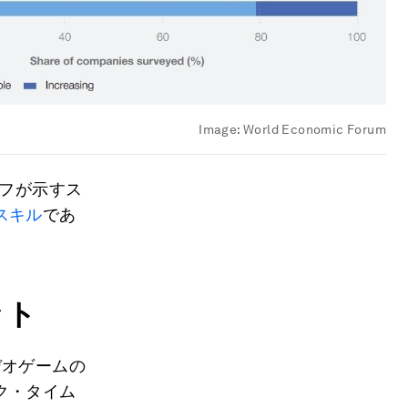
Image:
World Economic Forum
フが示すス
スキル
であ
ット
デオゲームの
ク・タイム