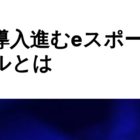
導入進むeスポ
ルとは