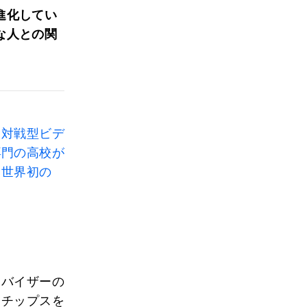
進化してい
な人との関
。
る対戦型ビデ
専門の高校が
、世界初の
ドバイザーの
トチップスを