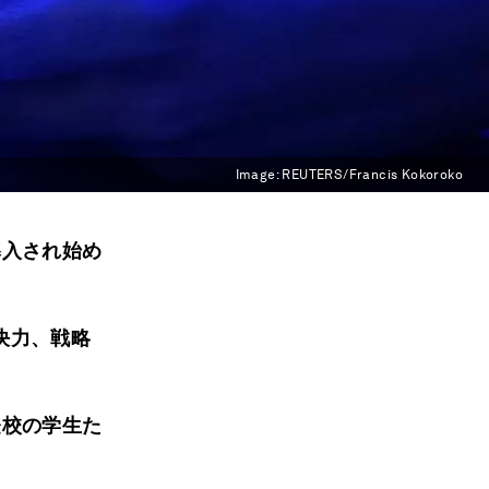
Image:
REUTERS/Francis Kokoroko
導入され始め
決力、戦略
登校の学生た