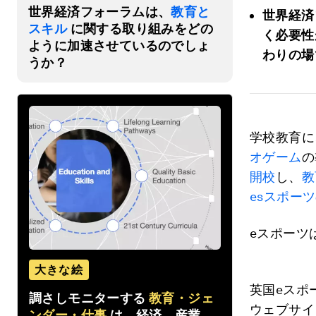
世界経済フォーラムは、
教育と
世界経済
スキル
に関する取り組みをどの
く必要性
ように加速させているのでしょ
わりの場
うか？
学校教育に
オゲーム
の
開校
し、
教
esスポー
eスポーツ
大きな絵
英国eスポ
調さしモニターする
教育・ジェ
ウェブサイ
ンダー・仕事
は、経済、産業、