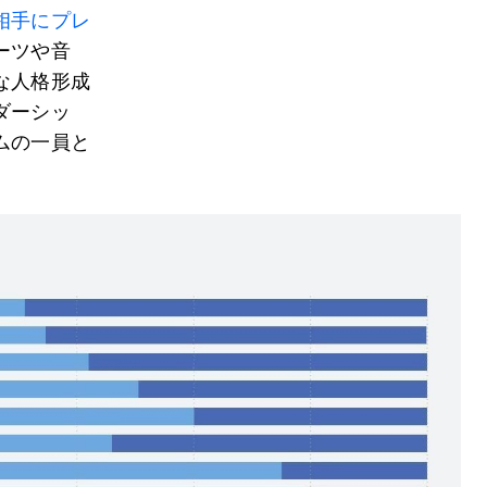
相手にプレ
ーツや音
な人格形成
ダーシッ
ムの一員と