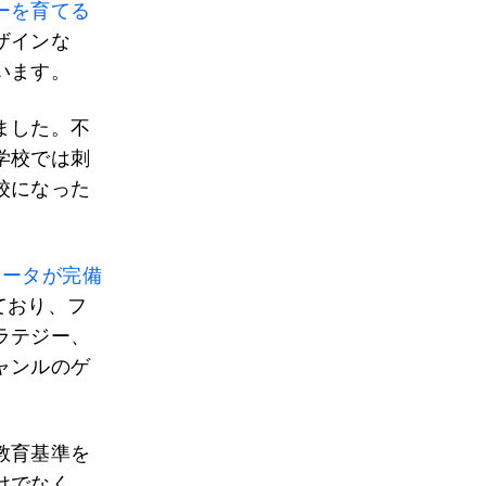
ーを育てる
ザインな
います。
ました。不
学校では刺
校になった
ュータが完備
れており、フ
ラテジー、
ャンルのゲ
教育基準を
けでなく、