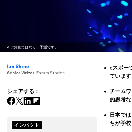
AIは知能ではなく、予測です。
Ian Shine
eスポー
Senior Writer
,
Forum Stories
ています
シェアする：
チームワ
的思考な
日本では
ちが学校
インパクト