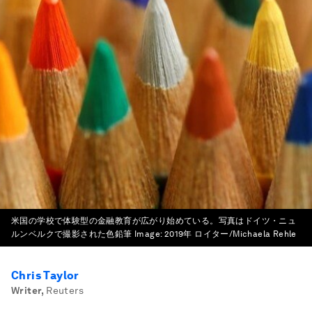
米国の学校で体験型の金融教育が広がり始めている。写真はドイツ・ニュ
ルンベルクで撮影された色鉛筆
Image:
2019年 ロイター/Michaela Rehle
Chris Taylor
Writer
,
Reuters