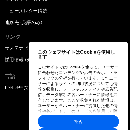
ニュースレター購読
連絡先 (英語のみ)
リンク
サステナビリティへの取り組み
このウェブサイトはCookieを使用し
ます
採用情報 (英語のみ)
このサイトではCookieを使って、ユーザー
に合わせたコンテンツや広告の表示、トラ
言語
フィックの分析を行っています。またユー
ザーによるサイトの利用状況についても情
EN
ES
中文
日本語
▪
▪
▪
報を収集し、ソーシャルメディアや広告配
信、データ解析の各パートナーに情報を共
有しています。ここで収集された情報は、
ユーザーが各パートナーに提供した他の情
報や各パートナーのサービスを使用した際
に収集された情報と組み合わされ、各パー
拒否
トナーによって使用されることがありま
プライバシーポリシーと利用規約
す。