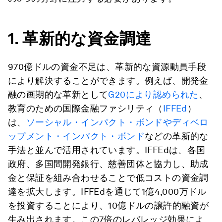
1. 革新的な資金調達
970億ドルの資金不足は、革新的な資源動員手段
により解決することができます。例えば、開発金
融の画期的な革新として
G20により認められた
、
教育のための国際金融ファシリティ（
IFFEd
）
は、
ソーシャル・インパクト・ボンドやディベロ
ップメント・インパクト・ボンド
などの革新的な
手法と並んで活用されています。IFFEdは、各国
政府、多国間開発銀行、慈善団体と協力し、助成
金と保証を組み合わせることで低コストの資金調
達を拡大します。IFFEdを通じて1億4,000万ドル
を投資することにより、10億ドルの譲許的融資が
生み出されます。この7倍のレバレッジ効果によ