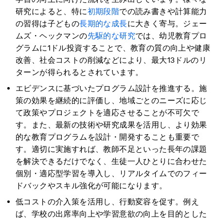
研究によると、特に
初期段階
での読み書きや計算能力
の習得は子どもの
長期的な成長
に大きく寄与。ジェー
ムズ・ヘックマンの
先駆的な研究
では、幼児教育プロ
グラムに1ドル投資することで、教育の質の向上や健康
改善、社会コストの削減などにより、最大13ドルのリ
ターンが得られるとされています。
エビデンスに基づいたプログラム設計を推進する。施
策の効果を継続的に評価し、地域ごとのニーズに応じ
て政策やプロジェクトを適応させることが不可欠で
す。また、最新の技術や研究成果を活用し、より効果
的な教育プログラムを設計・開発することも重要で
す。適切に実施すれば、教師不足といった長年の課題
を解決できるだけでなく、生徒一人ひとりに合わせた
個別・適応型学習を導入し、リアルタイムでのフィー
ドバックやスキル強化が可能になります。
低コストの介入策を活用し、行動変容を促す。例え
ば、学校の出席率向上や学習意欲の向上を目的とした