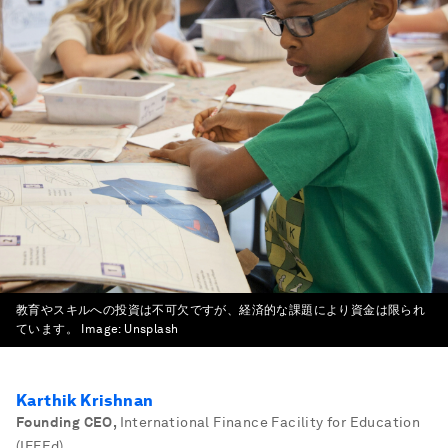
教育やスキルへの投資は不可欠ですが、経済的な課題により資金は限られ
ています。
Image:
Unsplash
Karthik Krishnan
Founding CEO
,
International Finance Facility for Education
(IFFEd)