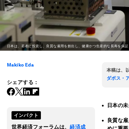
日本は、若者に投資し、良質な雇用を創出し、健康かつ生産的な長寿を保証
Makiko Eda
本稿は、
ダボス・
シェアする：
日本の未
インパクト
良質な雇
世界経済フォーラムは、
経済成
めに重要