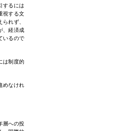
引するには
重視する文
えられず、
が、経済成
ているので
には制度的
進めなけれ
年層への投