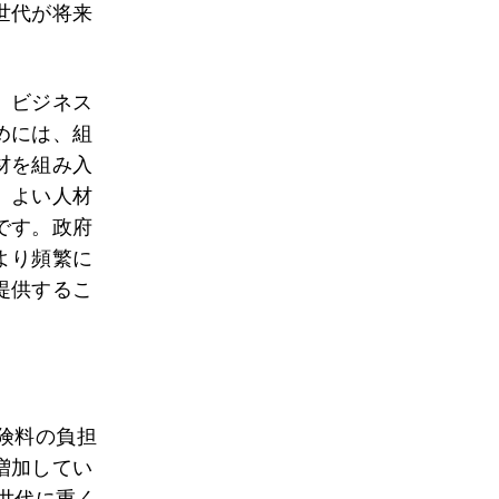
世代が将来
、ビジネス
めには、組
材を組み入
、よい人材
です。政府
より頻繁に
提供するこ
険料の負担
増加してい
世代に重く