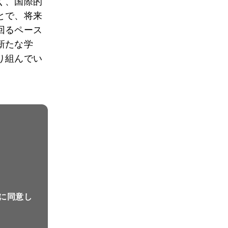
く、国際的
とで、将来
回るペース
新たな学
り組んでい
に同意し