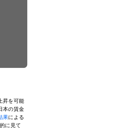
上昇を可能
日本の賃金
結果
による
期的に見て