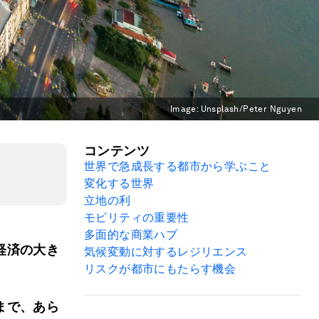
Image:
Unsplash/Peter Nguyen
コンテンツ
世界で急成長する都市から学ぶこと
変化する世界
立地の利
モビリティの重要性
多面的な商業ハブ
経済の大き
気候変動に対するレジリエンス
リスクが都市にもたらす機会
まで、あら