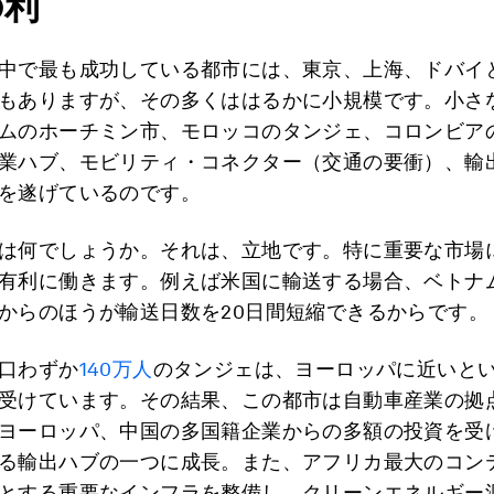
の利
中で最も成功している都市には、東京、上海、ドバイ
もありますが、その多くははるかに小規模です。小さ
ムのホーチミン市、モロッコのタンジェ、コロンビア
業ハブ、モビリティ・コネクター（交通の要衝）、輸
を遂げているのです。
は何でしょうか。それは、立地です。特に重要な市場
有利に働きます。例えば米国に輸送する場合、ベトナ
からのほうが輸送日数を20日間短縮できるからです。
口わずか
140万人
のタンジェは、ヨーロッパに近いと
受けています。その結果、この都市は自動車産業の拠
ヨーロッパ、中国の多国籍企業からの多額の投資を受
る輸出ハブの一つに成長。また、アフリカ最大のコン
とする重要なインフラを整備し、クリーンエネルギー