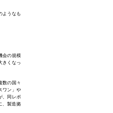
のようなも
機会の規模
大きくなっ
複数の国々
スワン」や
が、同レポ
に、製造拠