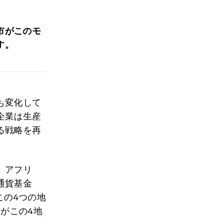
市がこのモ
す。
も変化して
企業は生産
る戦略を再
、アフリ
通貨基金
この4つの地
%がこの4地