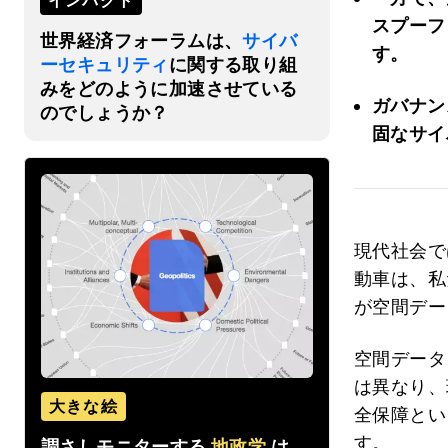
インパクト
スプーフ
世界経済フォーラムは、
サイバ
す。
ーセキュリティ
に関する取り組
みをどのように加速させている
ガバナン
のでしょうか？
固なサイ
現代社会で
動車は、私
が空間デー
空間データ
は異なり、
大きな絵
全保障とい
す。
調さしモニターする
地政学
は、