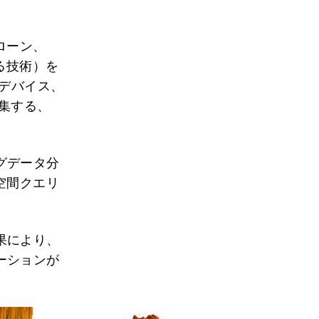
ローン、
る技術）を
）デバイス、
集する、
グデータ分
空間クエリ
果により、
ーションが