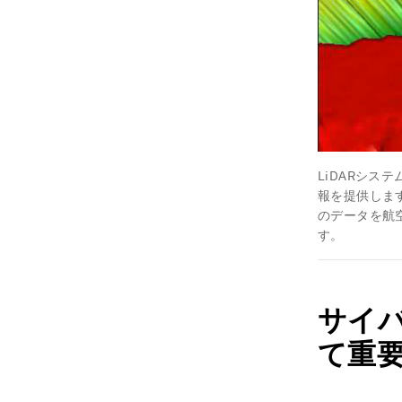
LiDARシ
報を提供しま
のデータを航
す。
サイ
て重