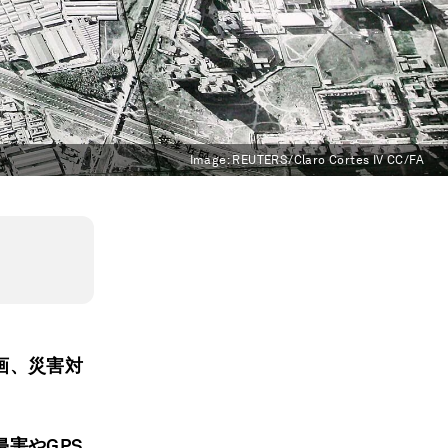
Image:
REUTERS/Claro Cortes IV CC/FA
画、災害対
害やGPS