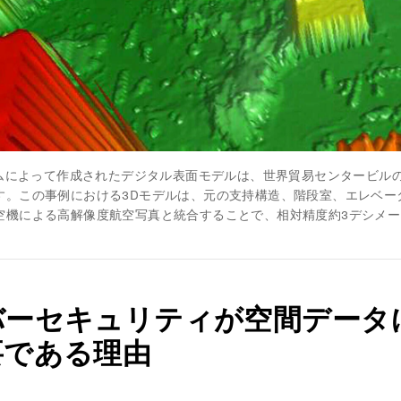
ステムによって作成されたデジタル表面モデルは、世界貿易センタービル
す。この事例における3Dモデルは、元の支持構造、階段室、エレベー
空機による高解像度航空写真と統合することで、相対精度約3デシメート
バーセキュリティが空間データ
要である理由