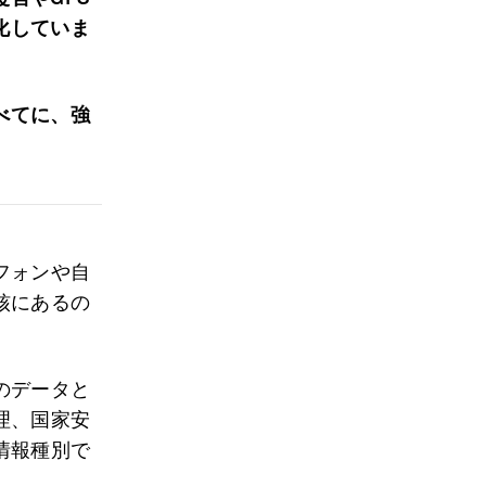
化していま
べてに、強
フォンや自
核にあるの
のデータと
理、国家安
情報種別で