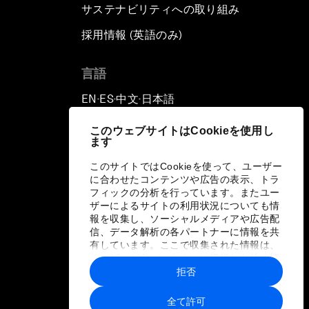
サステナビリティへの取り組み
採用情報 (英語のみ)
て
言語
EN
ES
中文
日本語
▪
▪
▪
このウェブサイトはCookieを使用し
ます
このサイトではCookieを使って、ユーザー
に合わせたコンテンツや広告の表示、トラ
フィックの分析を行っています。またユー
ザーによるサイトの利用状況についても情
報を収集し、ソーシャルメディアや広告配
信、データ解析の各パートナーに情報を共
有しています。ここで収集された情報は、
ユーザーが各パートナーに提供した他の情
報や各パートナーのサービスを使用した際
拒否
に収集された情報と組み合わされ、各パー
トナーによって使用されることがありま
全て許可