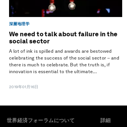
深層地理学
We need to talk about failure in the
social sector
A lot of ink is spilled and awards are bestowed
celebrating the success of the social sector – and
there is much to celebrate. But the truth is, if
innovation is essential to the ultimate...
2019年01月16日
世界経済フォーラムについて
詳細