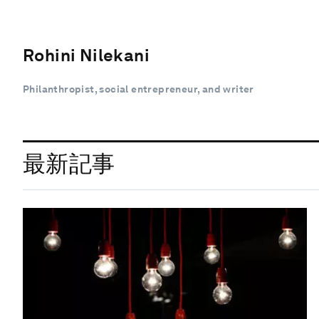
Rohini Nilekani
Philanthropist, social entrepreneur, and writer
最新記事