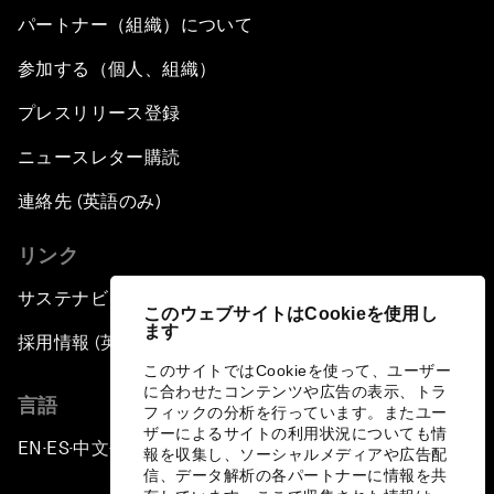
パートナー（組織）について
参加する（個人、組織）
プレスリリース登録
ニュースレター購読
連絡先 (英語のみ)
リンク
サステナビリティへの取り組み
このウェブサイトはCookieを使用し
ます
採用情報 (英語のみ)
このサイトではCookieを使って、ユーザー
に合わせたコンテンツや広告の表示、トラ
言語
フィックの分析を行っています。またユー
ザーによるサイトの利用状況についても情
EN
ES
中文
日本語
▪
▪
▪
報を収集し、ソーシャルメディアや広告配
信、データ解析の各パートナーに情報を共