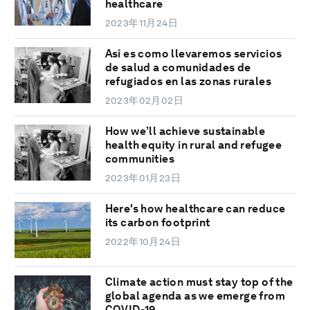
healthcare
2023年11月24日
Así es como llevaremos servicios
de salud a comunidades de
refugiados en las zonas rurales
2023年02月02日
How we’ll achieve sustainable
health equity in rural and refugee
communities
2023年01月23日
Here's how healthcare can reduce
its carbon footprint
2022年10月24日
Climate action must stay top of the
global agenda as we emerge from
COVID-19