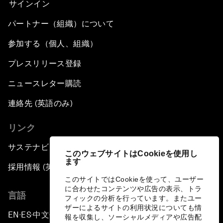
サインイン
パートナー（組織）について
参加する（個人、組織）
プレスリリース登録
ニュースレター購読
連絡先 (英語のみ)
リンク
サステナビリティへの取り組み
このウェブサイトはCookieを使用し
ます
採用情報 (英語のみ)
このサイトではCookieを使って、ユーザー
に合わせたコンテンツや広告の表示、トラ
言語
フィックの分析を行っています。またユー
ザーによるサイトの利用状況についても情
EN
ES
中文
日本語
▪
▪
▪
報を収集し、ソーシャルメディアや広告配