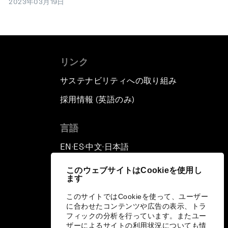
2023年03月19日
リンク
サステナビリティへの取り組み
採用情報 (英語のみ)
て
言語
EN
ES
中文
日本語
▪
▪
▪
このウェブサイトはCookieを使用し
ます
このサイトではCookieを使って、ユーザー
に合わせたコンテンツや広告の表示、トラ
フィックの分析を行っています。またユー
ザーによるサイトの利用状況についても情