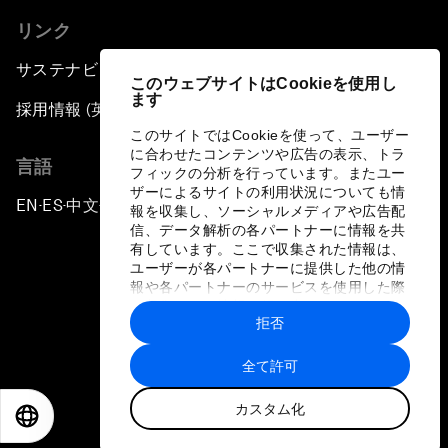
リンク
サステナビリティへの取り組み
このウェブサイトはCookieを使用し
ます
採用情報 (英語のみ)
このサイトではCookieを使って、ユーザー
に合わせたコンテンツや広告の表示、トラ
言語
フィックの分析を行っています。またユー
ザーによるサイトの利用状況についても情
EN
ES
中文
日本語
▪
▪
▪
報を収集し、ソーシャルメディアや広告配
信、データ解析の各パートナーに情報を共
有しています。ここで収集された情報は、
ユーザーが各パートナーに提供した他の情
報や各パートナーのサービスを使用した際
に収集された情報と組み合わされ、各パー
拒否
トナーによって使用されることがありま
プライバシーポリシーと利用規約
す。
全て許可
サイトマップ
カスタム化
©
2026
世界経済フォーラム
EN
ES
中文
日本語