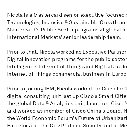
Nicola is a Mastercard senior executive focused 
Technologies, Inclusive & Sustainable Growth an
Mastercard’s Public Sector programs at global l
International Markets’ senior leadership team.
Prior to that, Nicola worked as Executive Partne
Digital Innovation programs for the public sector.
Intelligence, Internet of Things and Big Data sol
Internet of Things commercial business in Europe
Prior to joining IBM, Nicola worked for Cisco fo
digital consulting unit, set up Cisco’s Smart Cit
the global Data & Analytics unit, launched Cisco
and worked as member of Cisco China’s Board. N
the World Economic Forum’s Future of Urbanization
Barcelona of The City Protocol Society and of Me