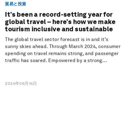
貿易と投資
It’s been a record-setting year for
global travel – here’s how we make
tourism inclusive and sustainable
The global travel sector forecast is in and it's
sunny skies ahead. Through March 2024, consumer
spending on travel remains strong, and passenger
traffic has soared. Empowered by a strong...
2024年06月14日