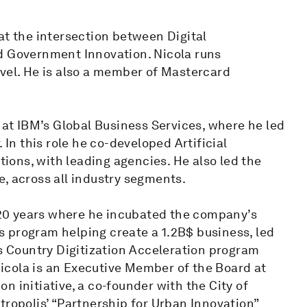
at the intersection between Digital
d Government Innovation. Nicola runs
evel. He is also a member of Mastercard
r at IBM’s Global Business Services, where he led
 In this role he co-developed Artificial
utions, with leading agencies. He also led the
, across all industry segments.
r 20 years where he incubated the company’s
ies program helping create a 1.2B$ business, led
’s Country Digitization Acceleration program
icola is an Executive Member of the Board at
 initiative, a co-founder with the City of
tropolis’ “Partnership for Urban Innovation”