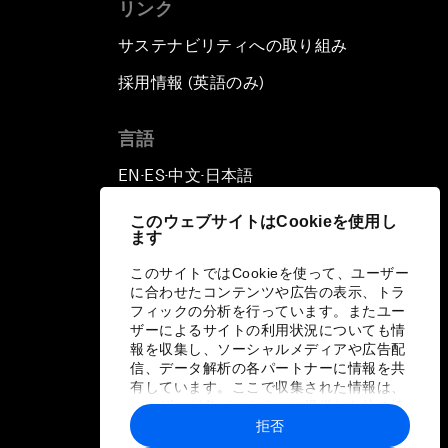
リンク
サステナビリティへの取り組み
採用情報 (英語のみ)
て
言語
EN
ES
中文
日本語
▪
▪
▪
このウェブサイトはCookieを使用し
ます
このサイトではCookieを使って、ユーザー
に合わせたコンテンツや広告の表示、トラ
フィックの分析を行っています。またユー
ザーによるサイトの利用状況についても情
報を収集し、ソーシャルメディアや広告配
信、データ解析の各パートナーに情報を共
有しています。ここで収集された情報は、
ユーザーが各パートナーに提供した他の情
報や各パートナーのサービスを使用した際
拒否
に収集された情報と組み合わされ、各パー