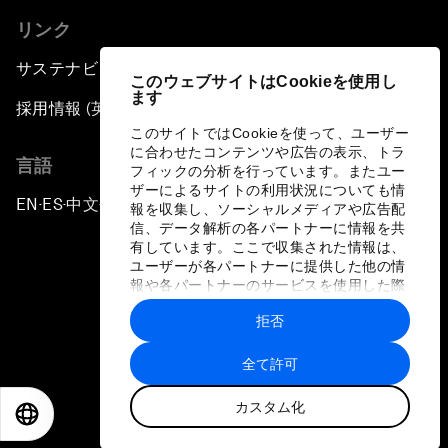
リンク
サステナビリティへの取り組み
このウェブサイトはCookieを使用し
ます
採用情報 (英語のみ)
このサイトではCookieを使って、ユーザー
に合わせたコンテンツや広告の表示、トラ
言語
フィックの分析を行っています。またユー
ザーによるサイトの利用状況についても情
EN
ES
中文
日本語
▪
▪
▪
報を収集し、ソーシャルメディアや広告配
信、データ解析の各パートナーに情報を共
有しています。ここで収集された情報は、
ユーザーが各パートナーに提供した他の情
報や各パートナーのサービスを使用した際
に収集された情報と組み合わされ、各パー
拒否
トナーによって使用されることがありま
プライバシーポリシーと利用規約
す。
全て許可
サイトマップ
カスタム化
©
2026
世界経済フォーラム
EN
ES
中文
日本語