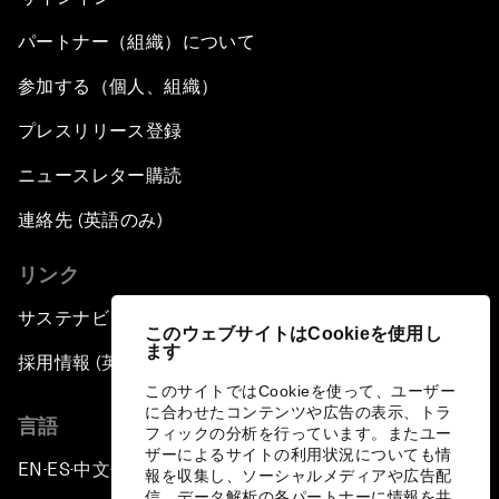
パートナー（組織）について
参加する（個人、組織）
プレスリリース登録
ニュースレター購読
連絡先 (英語のみ)
リンク
サステナビリティへの取り組み
このウェブサイトはCookieを使用し
ます
採用情報 (英語のみ)
このサイトではCookieを使って、ユーザー
に合わせたコンテンツや広告の表示、トラ
言語
フィックの分析を行っています。またユー
ザーによるサイトの利用状況についても情
EN
ES
中文
日本語
▪
▪
▪
報を収集し、ソーシャルメディアや広告配
信、データ解析の各パートナーに情報を共