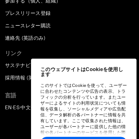
参加する（個人、組織）
プレスリリース登録
ニュースレター購読
連絡先 (英語のみ)
リンク
サステナビリティへの取り組み
このウェブサイトはCookieを使用し
ます
採用情報 (英語のみ)
このサイトではCookieを使って、ユーザー
に合わせたコンテンツや広告の表示、トラ
言語
フィックの分析を行っています。またユー
ザーによるサイトの利用状況についても情
EN
ES
中文
日本語
▪
▪
▪
報を収集し、ソーシャルメディアや広告配
信、データ解析の各パートナーに情報を共
有しています。ここで収集された情報は、
ユーザーが各パートナーに提供した他の情
報や各パートナーのサービスを使用した際
に収集された情報と組み合わされ、各パー