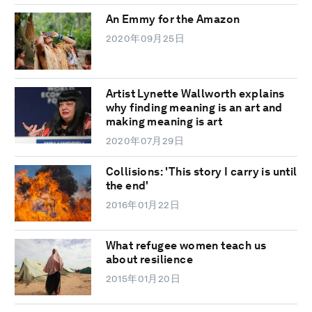
An Emmy for the Amazon
2020年09月25日
Artist Lynette Wallworth explains
why finding meaning is an art and
making meaning is art
2020年07月29日
Collisions: 'This story I carry is until
the end'
2016年01月22日
What refugee women teach us
about resilience
2015年01月20日