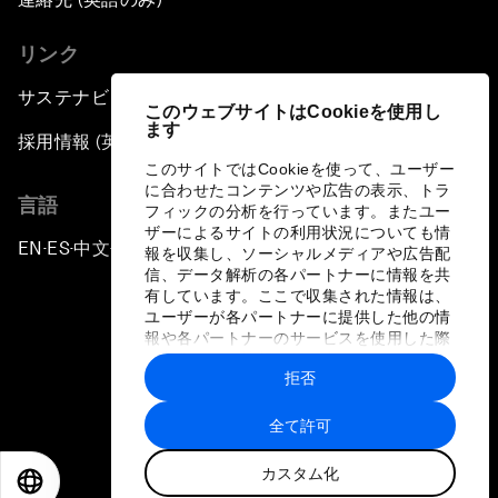
リンク
サステナビリティへの取り組み
このウェブサイトはCookieを使用し
ます
採用情報 (英語のみ)
このサイトではCookieを使って、ユーザー
に合わせたコンテンツや広告の表示、トラ
言語
フィックの分析を行っています。またユー
ザーによるサイトの利用状況についても情
EN
ES
中文
日本語
▪
▪
▪
報を収集し、ソーシャルメディアや広告配
信、データ解析の各パートナーに情報を共
有しています。ここで収集された情報は、
ユーザーが各パートナーに提供した他の情
報や各パートナーのサービスを使用した際
に収集された情報と組み合わされ、各パー
拒否
トナーによって使用されることがありま
プライバシーポリシーと利用規約
す。
全て許可
サイトマップ
カスタム化
©
2026
世界経済フォーラム
EN
ES
中文
日本語