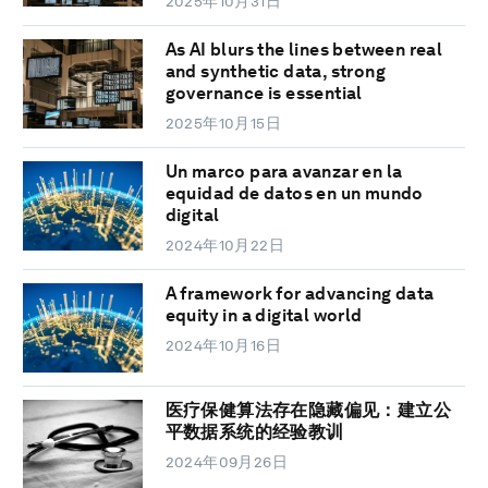
2025年10月31日
As AI blurs the lines between real
and synthetic data, strong
governance is essential
2025年10月15日
Un marco para avanzar en la
equidad de datos en un mundo
digital
2024年10月22日
A framework for advancing data
equity in a digital world
2024年10月16日
医疗保健算法存在隐藏偏见：建立公
平数据系统的经验教训
2024年09月26日