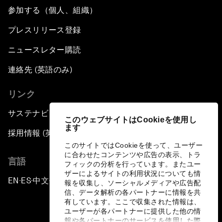
参加する（個人、組織）
プレスリリース登録
ニュースレター購読
連絡先 (英語のみ)
リンク
サステナビリティへの取り組み
このウェブサイトはCookieを使用し
ます
採用情報 (英語のみ)
このサイトではCookieを使って、ユーザー
に合わせたコンテンツや広告の表示、トラ
言語
フィックの分析を行っています。またユー
ザーによるサイトの利用状況についても情
EN
ES
中文
日本語
▪
▪
▪
報を収集し、ソーシャルメディアや広告配
信、データ解析の各パートナーに情報を共
有しています。ここで収集された情報は、
ユーザーが各パートナーに提供した他の情
報や各パートナーのサービスを使用した際