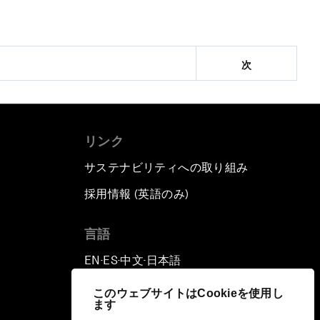
次
リンク
サステナビリティへの取り組み
採用情報 (英語のみ)
て
言語
EN
ES
中文
日本語
▪
▪
▪
このウェブサイトはCookieを使用し
ます