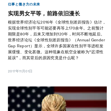
仕事と働き方の未来
实现男女平等，前路依旧漫长
根据世界经济论坛2016年《全球性别差距报告》估计，
实现全球性别平等可能还要再等上170余年。之前预计
期限是80年，后来又增加到120年，时间不断地延后。
世界经济论坛《全球性别差距报告》（Annual Gender
Gap Report）显示，全球许多国家在性别平等进程发
展缓慢、变化甚微。这种现象在航空业被称为“迟滞性
延误”，而其背后的原因究竟是什么呢？
2017年11月01日