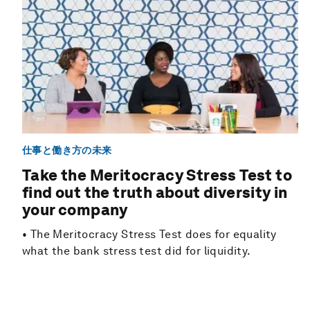
仕事と働き方の未来
Take the Meritocracy Stress Test to
find out the truth about diversity in
your company
• The Meritocracy Stress Test does for equality
what the bank stress test did for liquidity.