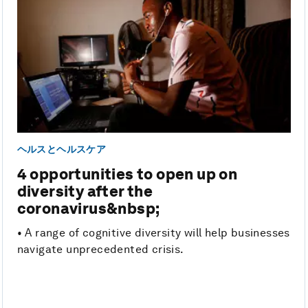
ヘルスとヘルスケア
4 opportunities to open up on
diversity after the
coronavirus&nbsp;
• A range of cognitive diversity will help businesses
navigate unprecedented crisis.