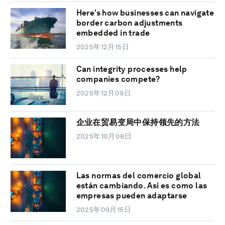
Here’s how businesses can navigate
border carbon adjustments
embedded in trade
2025年12月15日
Can integrity processes help
companies compete?
2025年12月09日
企业在贸易变局中保持领先的方法
2025年10月08日
Las normas del comercio global
están cambiando. Así es como las
empresas pueden adaptarse
2025年09月15日