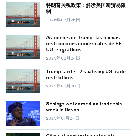
特朗普关税政策：解读美国新贸易限
制
2025年03月25日
Aranceles de Trump: las nuevas
restricciones comerciales de EE.
UU. en gráficos
2025年02月24日
Trump tariffs: Visualising US trade
restrictions
2025年02月20日
8 things we learned on trade this
week in Davos
2025年01月24日