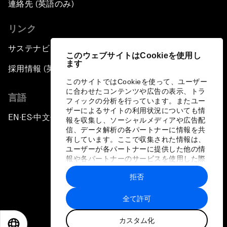
連絡先 (英語のみ)
リンク
サステナビリティへの取り組み
このウェブサイトはCookieを使用し
ます
採用情報 (英語のみ)
このサイトではCookieを使って、ユーザー
に合わせたコンテンツや広告の表示、トラ
言語
フィックの分析を行っています。またユー
ザーによるサイトの利用状況についても情
EN
ES
中文
日本語
▪
▪
▪
報を収集し、ソーシャルメディアや広告配
信、データ解析の各パートナーに情報を共
有しています。ここで収集された情報は、
ユーザーが各パートナーに提供した他の情
報や各パートナーのサービスを使用した際
に収集された情報と組み合わされ、各パー
拒否
トナーによって使用されることがありま
プライバシーポリシーと利用規約
す。
全て許可
サイトマップ
カスタム化
©
2026
世界経済フォーラム
EN
ES
中文
日本語