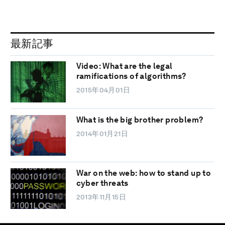
最新記事
Video: What are the legal
ramifications of algorithms?
2015年04月01日
What is the big brother problem?
2014年01月21日
War on the web: how to stand up to
cyber threats
2013年11月15日