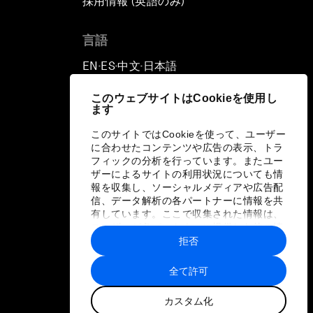
採用情報 (英語のみ)
て
言語
EN
ES
中文
日本語
▪
▪
▪
このウェブサイトはCookieを使用し
ます
このサイトではCookieを使って、ユーザー
に合わせたコンテンツや広告の表示、トラ
フィックの分析を行っています。またユー
ザーによるサイトの利用状況についても情
報を収集し、ソーシャルメディアや広告配
信、データ解析の各パートナーに情報を共
有しています。ここで収集された情報は、
ユーザーが各パートナーに提供した他の情
報や各パートナーのサービスを使用した際
拒否
に収集された情報と組み合わされ、各パー
トナーによって使用されることがありま
全て許可
す。
カスタム化