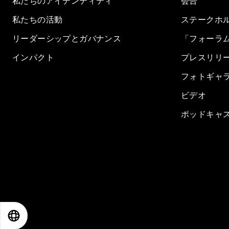
私たちのアイデンティティ
会合
私たちの活動
ステークホ
リーダーシップとガバナンス
「フォーラ
インパクト
プレスリリ
フォトギャ
ビデオ
ポッドキャ
EN
ES
中文
日本語