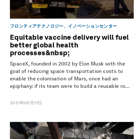
フロンティアテクノロジー、イノベーションセンター
Equitable vaccine delivery will fuel
better global health
processes&nbsp;
SpaceX, founded in 2002 by Elon Musk with the
goal of reducing space transportation costs to
enable the colonisation of Mars, once had an
epiphany: if its team were to build a reusable ro...
2021年05月11日