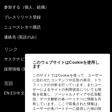
参加する（個人、組織）
プレスリリース登録
ニュースレター購読
連絡先 (英語のみ)
リンク
サステナビリティへの取り組み
このウェブサイトはCookieを使用し
ます
採用情報 (英語のみ)
このサイトではCookieを使って、ユーザー
に合わせたコンテンツや広告の表示、トラ
言語
フィックの分析を行っています。またユー
ザーによるサイトの利用状況についても情
EN
ES
中文
日本語
▪
▪
▪
報を収集し、ソーシャルメディアや広告配
信、データ解析の各パートナーに情報を共
有しています。ここで収集された情報は、
ユーザーが各パートナーに提供した他の情