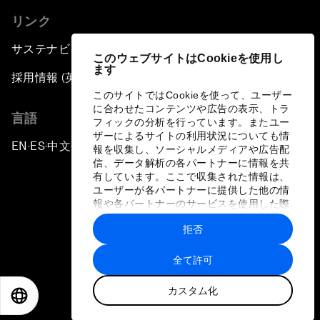
リンク
サステナビリティへの取り組み
このウェブサイトはCookieを使用し
ます
採用情報 (英語のみ)
このサイトではCookieを使って、ユーザー
に合わせたコンテンツや広告の表示、トラ
言語
フィックの分析を行っています。またユー
ザーによるサイトの利用状況についても情
EN
ES
中文
日本語
▪
▪
▪
報を収集し、ソーシャルメディアや広告配
信、データ解析の各パートナーに情報を共
有しています。ここで収集された情報は、
ユーザーが各パートナーに提供した他の情
報や各パートナーのサービスを使用した際
に収集された情報と組み合わされ、各パー
拒否
トナーによって使用されることがありま
プライバシーポリシーと利用規約
す。
全て許可
サイトマップ
カスタム化
©
2026
世界経済フォーラム
EN
ES
中文
日本語