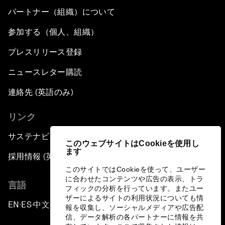
パートナー（組織）について
参加する（個人、組織）
プレスリリース登録
ニュースレター購読
連絡先 (英語のみ)
リンク
サステナビリティへの取り組み
このウェブサイトはCookieを使用し
ます
採用情報 (英語のみ)
このサイトではCookieを使って、ユーザー
に合わせたコンテンツや広告の表示、トラ
言語
フィックの分析を行っています。またユー
ザーによるサイトの利用状況についても情
EN
ES
中文
日本語
▪
▪
▪
報を収集し、ソーシャルメディアや広告配
信、データ解析の各パートナーに情報を共