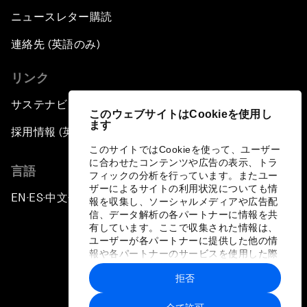
ニュースレター購読
連絡先 (英語のみ)
リンク
サステナビリティへの取り組み
このウェブサイトはCookieを使用し
ます
採用情報 (英語のみ)
このサイトではCookieを使って、ユーザー
に合わせたコンテンツや広告の表示、トラ
言語
フィックの分析を行っています。またユー
ザーによるサイトの利用状況についても情
EN
ES
中文
日本語
▪
▪
▪
報を収集し、ソーシャルメディアや広告配
信、データ解析の各パートナーに情報を共
有しています。ここで収集された情報は、
ユーザーが各パートナーに提供した他の情
報や各パートナーのサービスを使用した際
に収集された情報と組み合わされ、各パー
拒否
トナーによって使用されることがありま
プライバシーポリシーと利用規約
す。