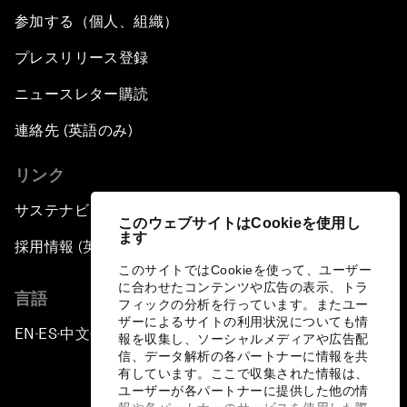
参加する（個人、組織）
プレスリリース登録
ニュースレター購読
連絡先 (英語のみ)
リンク
サステナビリティへの取り組み
このウェブサイトはCookieを使用し
ます
採用情報 (英語のみ)
このサイトではCookieを使って、ユーザー
に合わせたコンテンツや広告の表示、トラ
言語
フィックの分析を行っています。またユー
ザーによるサイトの利用状況についても情
EN
ES
中文
日本語
▪
▪
▪
報を収集し、ソーシャルメディアや広告配
信、データ解析の各パートナーに情報を共
有しています。ここで収集された情報は、
ユーザーが各パートナーに提供した他の情