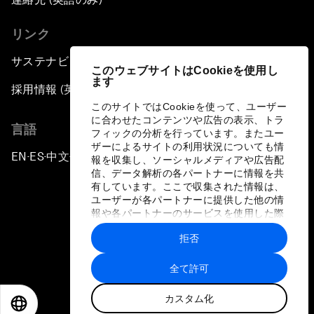
リンク
サステナビリティへの取り組み
このウェブサイトはCookieを使用し
ます
採用情報 (英語のみ)
このサイトではCookieを使って、ユーザー
に合わせたコンテンツや広告の表示、トラ
言語
フィックの分析を行っています。またユー
ザーによるサイトの利用状況についても情
EN
ES
中文
日本語
▪
▪
▪
報を収集し、ソーシャルメディアや広告配
信、データ解析の各パートナーに情報を共
有しています。ここで収集された情報は、
ユーザーが各パートナーに提供した他の情
報や各パートナーのサービスを使用した際
に収集された情報と組み合わされ、各パー
拒否
トナーによって使用されることがありま
プライバシーポリシーと利用規約
す。
全て許可
サイトマップ
カスタム化
©
2026
世界経済フォーラム
EN
ES
中文
日本語