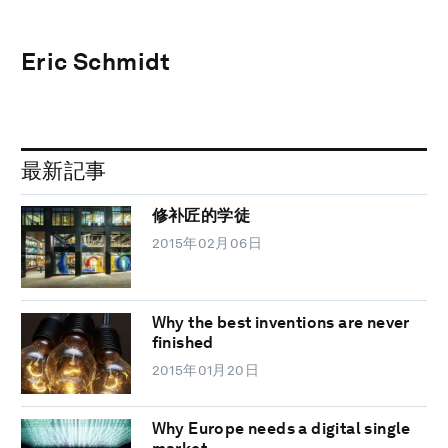
Eric Schmidt
最新記事
修补匠的学徒
2015年02月06日
Why the best inventions are never
finished
2015年01月20日
Why Europe needs a digital single