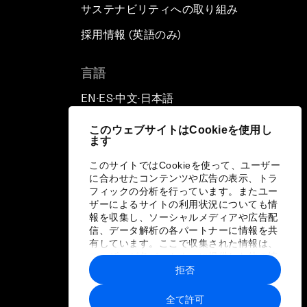
サステナビリティへの取り組み
採用情報 (英語のみ)
て
言語
EN
ES
中文
日本語
▪
▪
▪
このウェブサイトはCookieを使用し
ます
このサイトではCookieを使って、ユーザー
に合わせたコンテンツや広告の表示、トラ
フィックの分析を行っています。またユー
ザーによるサイトの利用状況についても情
報を収集し、ソーシャルメディアや広告配
信、データ解析の各パートナーに情報を共
有しています。ここで収集された情報は、
ユーザーが各パートナーに提供した他の情
報や各パートナーのサービスを使用した際
拒否
に収集された情報と組み合わされ、各パー
トナーによって使用されることがありま
全て許可