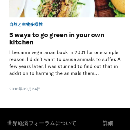
自然と生物多様性
5 ways to go green in your own
kitchen
I became vegetarian back in 2001 for one simple
reason: I didn’t want to cause animals to suffer. A
few years later, I was stunned to find out that in
addition to harming the animals them...
2018年09月24日
世界経済フォーラムについて
詳細