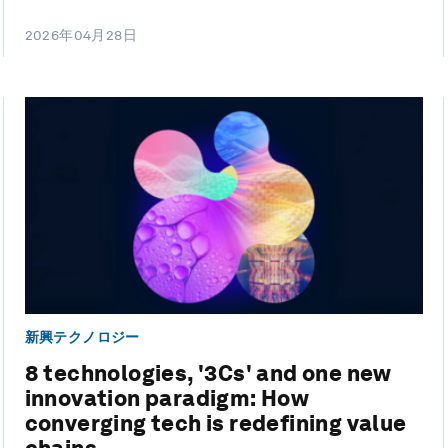
2026年04月28日
新興テクノロジー
8 technologies, '3Cs' and one new
innovation paradigm: How
converging tech is redefining value