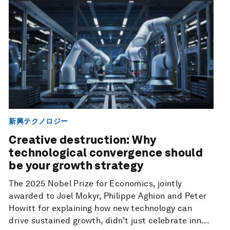
新興テクノロジー
Creative destruction: Why
technological convergence should
be your growth strategy
The 2025 Nobel Prize for Economics, jointly
awarded to Joel Mokyr, Philippe Aghion and Peter
Howitt for explaining how new technology can
drive sustained growth, didn’t just celebrate inn...