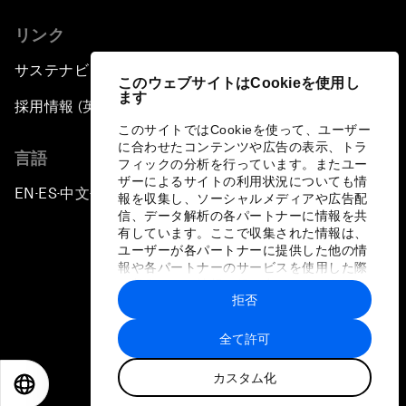
リンク
サステナビリティへの取り組み
このウェブサイトはCookieを使用し
ます
採用情報 (英語のみ)
このサイトではCookieを使って、ユーザー
に合わせたコンテンツや広告の表示、トラ
言語
フィックの分析を行っています。またユー
ザーによるサイトの利用状況についても情
EN
ES
中文
日本語
▪
▪
▪
報を収集し、ソーシャルメディアや広告配
信、データ解析の各パートナーに情報を共
有しています。ここで収集された情報は、
ユーザーが各パートナーに提供した他の情
報や各パートナーのサービスを使用した際
に収集された情報と組み合わされ、各パー
拒否
トナーによって使用されることがありま
プライバシーポリシーと利用規約
す。
全て許可
サイトマップ
カスタム化
©
2026
世界経済フォーラム
EN
ES
中文
日本語