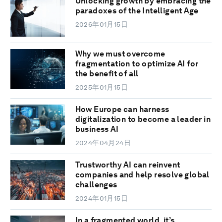
Unlocking growth by embracing the
paradoxes of the Intelligent Age
2026年01月15日
Why we must overcome
fragmentation to optimize AI for
the benefit of all
2025年01月15日
How Europe can harness
digitalization to become a leader in
business AI
2024年04月24日
Trustworthy AI can reinvent
companies and help resolve global
challenges
2024年01月15日
In a fragmented world, it’s