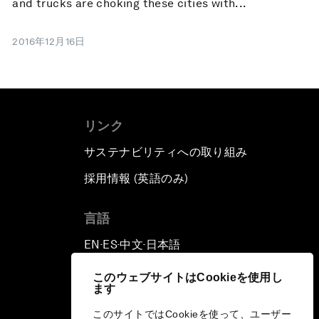
and trucks are choking these cities with...
2016年12月16日
リンク
サステナビリティへの取り組み
採用情報 (英語のみ)
て
言語
EN
ES
中文
日本語
▪
▪
▪
このウェブサイトはCookieを使用し
ます
このサイトではCookieを使って、ユーザー