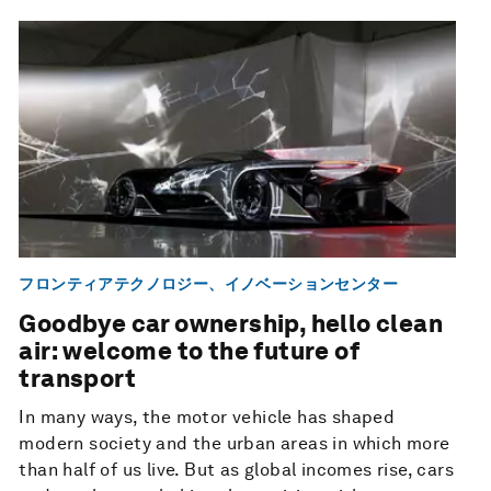
フロンティアテクノロジー、イノベーションセンター
Goodbye car ownership, hello clean
air: welcome to the future of
transport
In many ways, the motor vehicle has shaped
modern society and the urban areas in which more
than half of us live. But as global incomes rise, cars