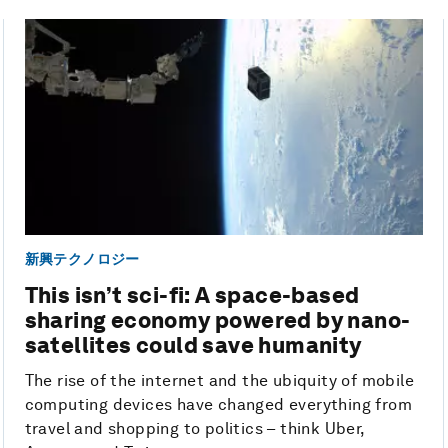
新興テクノロジー
This isn’t sci-fi: A space-based
sharing economy powered by nano-
satellites could save humanity
The rise of the internet and the ubiquity of mobile
computing devices have changed everything from
travel and shopping to politics – think Uber,