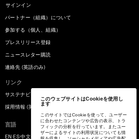
サインイン
パートナー（組織）について
参加する（個人、組織）
プレスリリース登録
ニュースレター購読
連絡先 (英語のみ)
リンク
サステナビリティへの取り組み
このウェブサイトはCookieを使用し
ます
採用情報 (英語のみ)
このサイトではCookieを使って、ユーザー
に合わせたコンテンツや広告の表示、トラ
言語
フィックの分析を行っています。またユー
ザーによるサイトの利用状況についても情
EN
ES
中文
日本語
▪
▪
▪
報を収集し、ソーシャルメディアや広告配