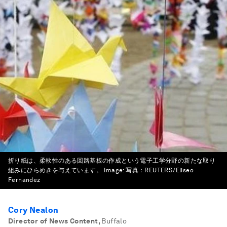
折り紙は、柔軟性のある回路基板の作成という電子工学分野の新たな取り
組みにひらめきを与えています。
Image:
写真：REUTERS/Eliseo
Fernandez
Cory Nealon
Director of News Content
,
Buffalo