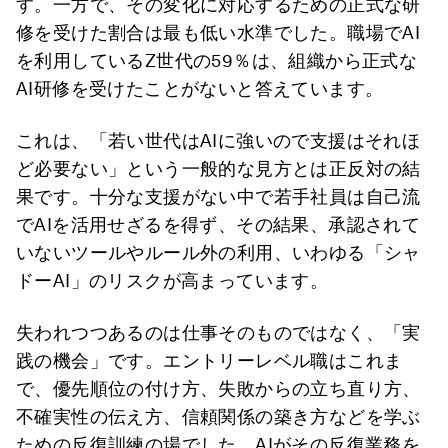
す。一方で、その変化に対応するための正式な研
修を受けた割合は最も低い水準でした。職場でAI
を利用しているZ世代の59％は、組織から正式な
AI研修を受けたことがないと答えています。
これは、「若い世代はAIに強いので支援はそれほ
ど必要ない」という一般的な見方とは正反対の結
果です。十分な支援がない中で若手社員は自己流
でAIを活用せざるを得ず、その結果、承認されて
いないツールやルール外の利用、いわゆる「シャ
ドーAI」のリスクが高まっています。
失われつつあるのは仕事そのものではなく、「実
践の機会」です。エントリーレベル職はこれま
で、優先順位の付け方、失敗からの立ち直り方、
不確実性の伝え方、信頼関係の築き方などを学ぶ
ための反復訓練の場でした。AIがその反復業務を