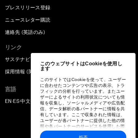
プレスリリース登録
ニュースレター購読
連絡先 (英語のみ)
リンク
サステナビリティへの取り組み
このウェブサイトはCookieを使用し
ます
採用情報 (英語のみ)
このサイトではCookieを使って、ユーザー
に合わせたコンテンツや広告の表示、トラ
言語
フィックの分析を行っています。またユー
ザーによるサイトの利用状況についても情
EN
ES
中文
日本語
▪
▪
▪
報を収集し、ソーシャルメディアや広告配
信、データ解析の各パートナーに情報を共
有しています。ここで収集された情報は、
ユーザーが各パートナーに提供した他の情
報や各パートナーのサービスを使用した際
に収集された情報と組み合わされ、各パー
拒否