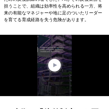
担うことで、組織は効率性を高められる一方、将
来の有能なマネジャーや地に足のついたリーダー
を育てる育成経路を失う危険があります。
0
seconds
of
2
minutes,
34
seconds