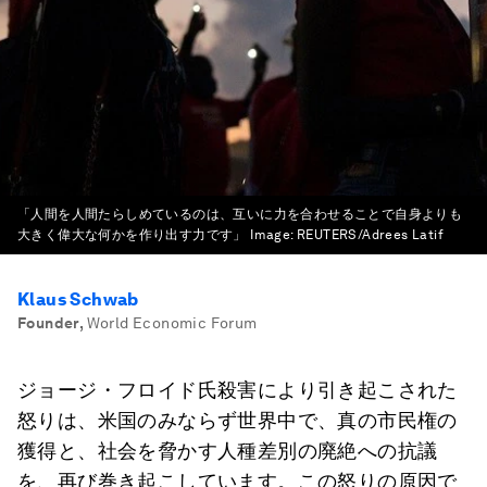
「人間を人間たらしめているのは、互いに力を合わせることで自身よりも
大きく偉大な何かを作り出す力です」
Image:
REUTERS/Adrees Latif
Klaus Schwab
Founder
,
World Economic Forum
ジョージ・フロイド氏殺害により引き起こされた
怒りは、米国のみならず世界中で、真の市民権の
獲得と、社会を脅かす人種差別の廃絶への抗議
を、再び巻き起こしています。この怒りの原因で