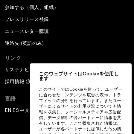
参加する（個人、組織）
プレスリリース登録
ニュースレター購読
連絡先 (英語のみ)
リンク
サステナビリティへの取り組み
このウェブサイトはCookieを使用し
ます
採用情報 (英語のみ)
このサイトではCookieを使って、ユーザー
に合わせたコンテンツや広告の表示、トラ
言語
フィックの分析を行っています。またユー
ザーによるサイトの利用状況についても情
EN
ES
中文
日本語
▪
▪
▪
報を収集し、ソーシャルメディアや広告配
信、データ解析の各パートナーに情報を共
有しています。ここで収集された情報は、
ユーザーが各パートナーに提供した他の情